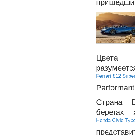
пришедши
Цвета и
разуме
Ferrari 812 Super
Performant
Страна В
берегах 
Honda Civic Typ
представ