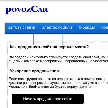
Перейти
К
к
о
контенту
н
т
П
автовыставки
электромобили
гибриды
ко
е
е
р
н
с пробегом
технологии
в
т
о
Как продвинуть сайт на первые места?
е
м
Вы создали или только планируете создать свой сайт, но н
е
а целый комплекс мероприятий, направленных на увеличен
н
ю
Ускорение продвижения
Если вам трудно попасть на первые места в поиске самос
десятки раз, а первые результаты появляются уже в течени
месяц, то в
SeoHammer
за бустер
вернут деньги.
Начать продвижение сайта