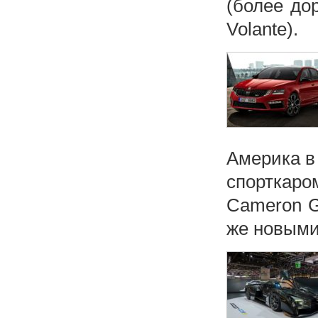
(более до
Volante).
Америка в
спорткар
Cameron G
же новым