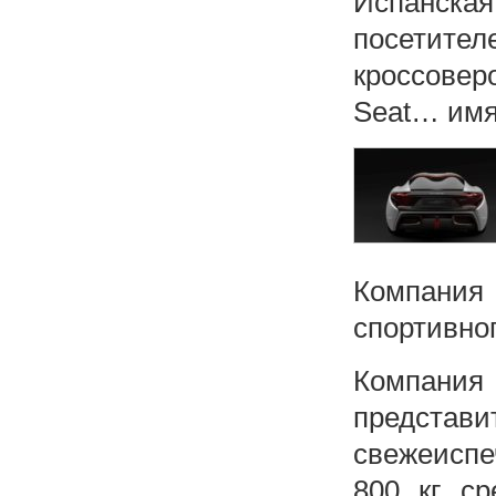
Испанск
посетител
кроссовер
Seat… имя
Компания
спортивног
Компани
представ
свежеиспе
800 кг ср