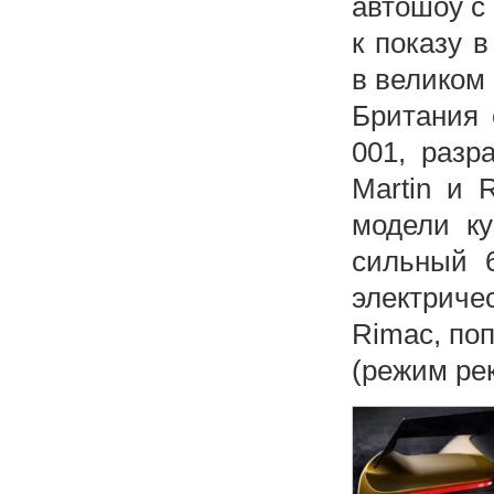
автошоу с
к показу 
в великом
Британия 
001, разр
Martin и 
модели ку
сильный 6
электриче
Rimac, по
(режим ре