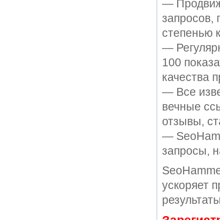
— Продвиж
запросов, 
степенью к
— Регулярн
100 показ
качества п
— Все изв
вечные ссы
отзывы, ст
— SeoHamme
запросы, н
SeoHammer
ускоряет п
результаты