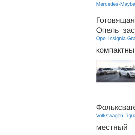
Mercedes-Maybac
Готовяща
Опель зас
Opel Insignia Gr
компактны
Фольксв
Volkswagen Tigu
местны