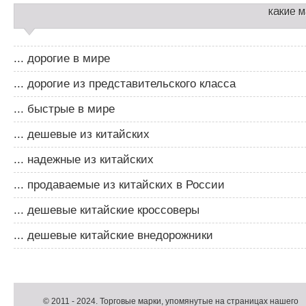
какие 
... дорогие в мире
... дорогие из представительского класса
... быстрые в мире
... дешевые из китайских
... надежные из китайских
... продаваемые из китайских в России
... дешевые китайские кроссоверы
... дешевые китайские внедорожники
Д
о
Д
п
о
К
© 2011 -
2024
. Торговые марки, упомянутые на страницах нашего