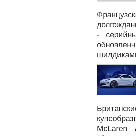
Француз
долгождан
- серийн
обновлен
шилдиками 
Британск
купеобра
McLaren 