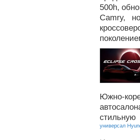
500h, обно
Camry, 
кроссове
поколение
Южно-кор
автосало
стильную
универсал Hyund