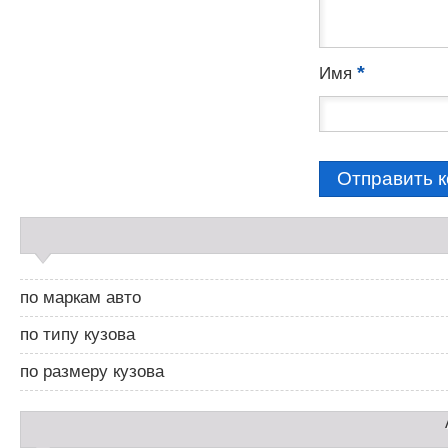
*
Имя
С
а
й
д
по маркам авто
б
а
по типу кузова
р
2
по размеру кузова