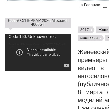
На Главную
С
Новый СУПЕРКАР 2020 Mitsubishi
а
4000GT
й
2017
Жене
д
Video
Code 150: Unknown error.
минивэны
б
Player
а
Download File: https://youtu.be/EOTXrE5zOb4?
_=1
р
Женевский
1
премьеры
видео в 
автосало
(публичное
8 марта 
моделей а
Ежегодны