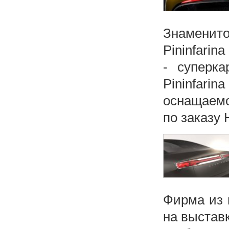
Знаменит
Pininfarin
- суперка
Pininfarin
оснащаемо
по заказу H
Фирма из и
на выстав