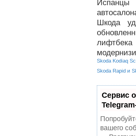
Испанцы
автосало
Шкода уд
обновлен
лифтб
модерниз
Skoda Kodiaq Sc
Skoda Rapid и S
Сервис о
Telegram
Попробуйте
вашего соб