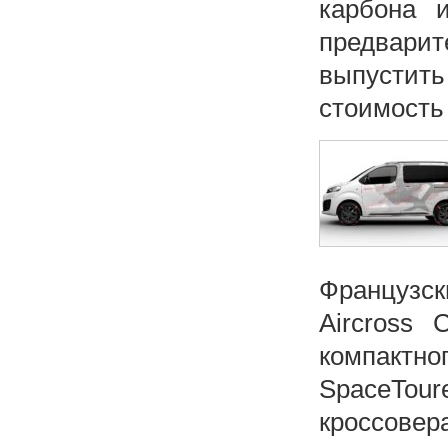
карбона 
предвар
выпустит
стоимость 
Французск
Aircross 
компактног
SpaceTour
кроссов