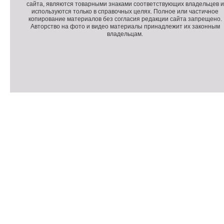
сайта, являются товарными знаками соответствующих владельцев и
о
п
о
используются только в справочных целях. Полное или частичное
л
о
п
копирование материалов без согласия редакции сайта запрещено.
н
л
и
Авторство на фото и видео материалы принадлежит их законным
владельцам.
и
н
р
т
и
а
е
т
й
л
е
т
ь
л
н
ь
о
н
е
а
П
м
я
о
С
е
и
д
ч
н
н
в
е
ю
ф
а
т
о
л
ч
р
и
м
к
а
и
ц
п
и
о
я