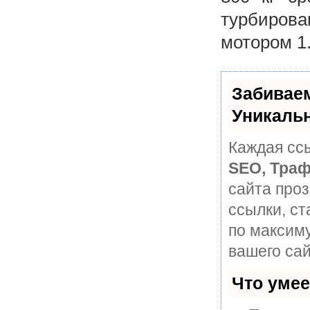
турбиров
мотором 1.
Забивае
Уникаль
Каждая ссы
SEO, Траф
сайта про
ссылки, ст
по максим
вашего сай
Что уме