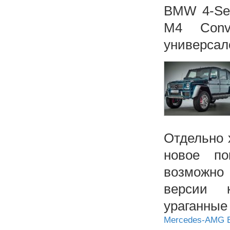
BMW 4-Se
M4 Conve
универса
Отдельно 
новое п
возмож
версии 
урага
Mercedes-AMG E