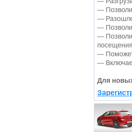
— Разгруз
— Позволит
— Разошле
— Позволит
— Позволи
посещения
— Поможет 
— Включает
Для новых
Зарегист