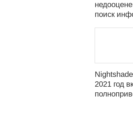
недооцене
поиск инфо
Nightshade
2021 год 
полноприво
Н
а