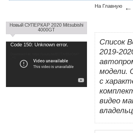
На Главную
←
С
Новый СУПЕРКАР 2020 Mitsubishi
а
4000GT
й
Список В
д
Video
Code 150: Unknown error.
б
Player
2019-202
а
Download File: https://youtu.be/EOTXrE5zOb4?
_=1
р
автопром
1
модели. 
с характ
комплек
видео м
владельц