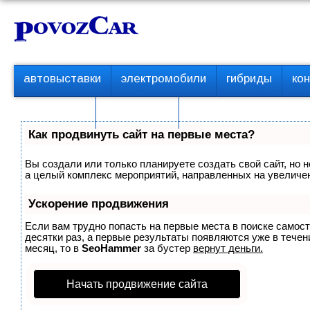
Перейти
К
к
о
контенту
н
т
П
автовыставки
электромобили
гибриды
ко
е
е
р
н
с пробегом
технологии
в
т
о
Как продвинуть сайт на первые места?
е
м
Вы создали или только планируете создать свой сайт, но н
е
а целый комплекс мероприятий, направленных на увеличен
н
ю
Ускорение продвижения
Если вам трудно попасть на первые места в поиске самос
десятки раз, а первые результаты появляются уже в течени
месяц, то в
SeoHammer
за бустер
вернут деньги.
Начать продвижение сайта