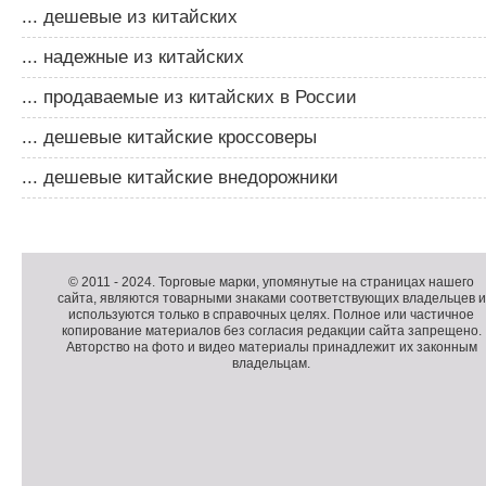
... дешевые из китайских
... надежные из китайских
... продаваемые из китайских в России
... дешевые китайские кроссоверы
... дешевые китайские внедорожники
Д
о
Д
п
о
К
© 2011 -
2024
. Торговые марки, упомянутые на страницах нашего
сайта, являются товарными знаками соответствующих владельцев и
о
п
о
используются только в справочных целях. Полное или частичное
л
о
п
копирование материалов без согласия редакции сайта запрещено.
н
л
и
Авторство на фото и видео материалы принадлежит их законным
владельцам.
и
н
р
т
и
а
е
т
й
л
е
т
ь
л
н
ь