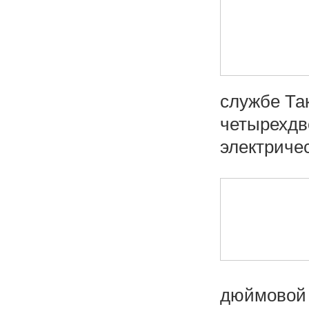
службе Так
четырехдв
электричес
дюймовой 