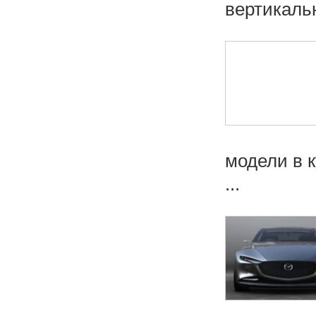
вертикальн
модели в 
...