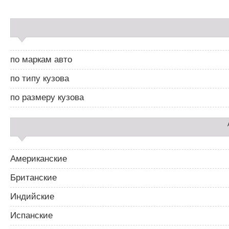
в
и
С
г
а
а
й
ц
д
и
по маркам авто
б
я
а
п
по типу кузова
р
о
2
з
по размеру кузова
а
п
и
с
я
м
Американские
Британские
Индийские
Испанские