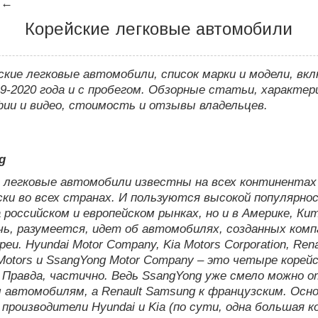
←
Корейские легковые автомобили
ские легковые автомобили, список марки и модели, вк
9-2020 года и с пробегом. Обзорные статьи, характер
ии и видео, стоимость и отзывы владельцев.
g
е легковые автомобили известны на всех континентах
ки во всех странах. И пользуются высокой популярно
 российском и европейском рынках, но и в Америке, Ки
чь, разумеется, идет об автомобилях, созданных ком
еи. Hyundai Motor Company, Kia Motors Corporation, Rena
otors и SsangYong Motor Company – это четыре корей
 Правда, частично. Ведь SsangYong уже смело можно 
 автомобилям, а Renault Samsung к французским. Осн
 производители Hyundai и Kia (по сути, одна большая 