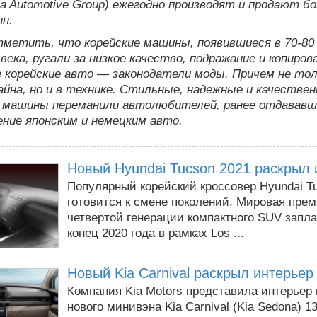
ia Automotive Group) ежегодно производят и продают бо
н.
метить, что корейские машины, появившиеся в 70-80 
века, ругали за низкое качество, подражание и копиров
 корейские авто — законодатели моды. Причем не тол
айна, но и в технике. Стильные, надежные и качестве
е машины переманили автолюбителей, ранее отдававш
ние японским и немецким авто.
Новый Hyundai Tucson 2021 раскрыл 
Популярный корейский кроссовер Hyundai T
готовится к смене поколений. Мировая пре
четвертой генерации компактного SUV запл
конец 2020 года в рамках Los ...
Новый Kia Carnival раскрыл интерьер
Компания Kia Motors представила интерьер 
нового минивэна Kia Carnival (Kia Sedona) 1