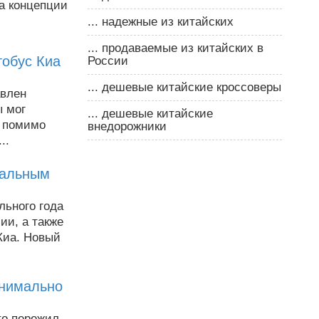
а концепции
... надежные из китайских
... продаваемые из китайских в
тобус Киа
России
... дешевые китайские кроссоверы
авлен
ы мог
... дешевые китайские
s помимо
внедорожники
..
бальным
льного года
ии, а также
Киа. Новый
инимально
to пережил