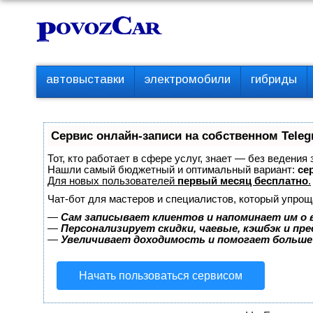
Перейти
К
к
о
контенту
н
т
П
автовыставки
электромобили
гибриды
е
е
р
н
в
т
о
Сервис онлайн-записи на собственном Teleg
е
м
Тот, кто работает в сфере услуг, знает — без ведения
е
Нашли самый бюджетный и оптимальный вариант:
сер
Для новых пользователей
первый месяц бесплатно
.
н
ю
Чат-бот для мастеров и специалистов, который упрощ
—
Сам записывает клиентов и напоминает им о 
—
Персонализирует скидки, чаевые, кэшбэк и пр
—
Увеличивает доходимость и помогает больше
Начать пользоваться сервисом