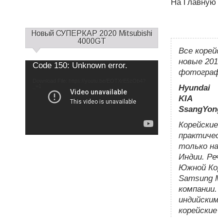
На Главную
С
Новый СУПЕРКАР 2020 Mitsubishi
а
4000GT
Все корей
й
д
новые 201
Use
Video
Code 150: Unknown error.
Up/Down
б
фотограф
Player
Arrow
keys
а
Download File: https://youtu.be/EOTXrE5zOb4?
to
increase
_=1
Hyundai
р
or
decrease
KIA
1
volume.
SsangYon
Корейски
практичес
только на
Индии. Ре
Южной Кор
Samsung M
компании.
индийским
корейские