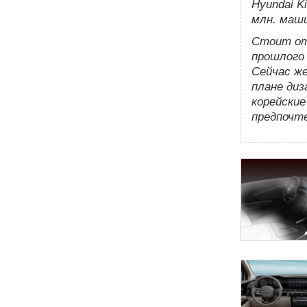
Hyundai K
млн. маши
Стоит от
прошлого 
Сейчас же
плане диз
корейски
предпочте