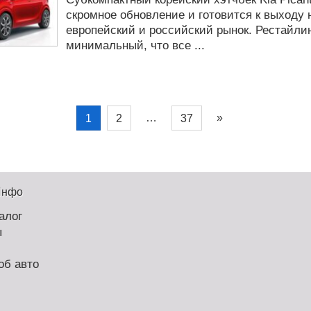
скромное обновление и готовится к выходу 
европейский и российский рынок. Рестайлин
минимальный, что все ...
…
»
1
2
37
Инфо
алог
ы
об авто