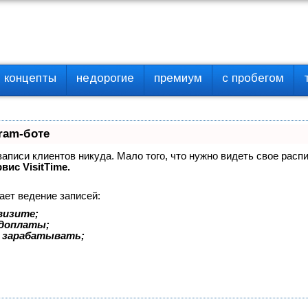
концепты
недорогие
премиум
с пробегом
ram-боте
 записи клиентов никуда. Мало того, что нужно видеть свое расп
вис VisitTime.
ает ведение записей:
визите;
едоплаты;
 зарабатывать;