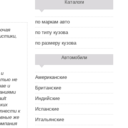
С
Каталоги
а
й
д
по маркам авто
б
лючая
а
по типу кузова
р
истики,
2
по размеру кузова
Автомобили
 и
Американские
стью не
тае и
Британские
паниями
ult
Индийские
ских
Испанские
отнести к
овные же
Итальянские
компания