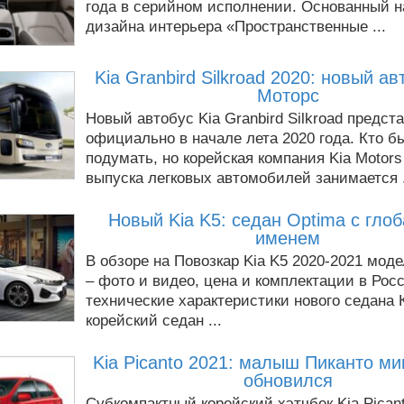
года в серийном исполнении. Основанный н
дизайна интерьера «Пространственные ...
Kia Granbird Silkroad 2020: новый ав
Моторс
Новый автобус Kia Granbird Silkroad предст
официально в начале лета 2020 года. Кто б
подумать, но корейская компания Kia Motor
выпуска легковых автомобилей занимается .
Новый Kia K5: седан Optima с гло
именем
В обзоре на Повозкар Kia K5 2020-2021 моде
– фото и видео, цена и комплектации в Росс
технические характеристики нового седана 
корейский седан ...
Kia Picanto 2021: малыш Пиканто м
обновился
Субкомпактный корейский хэтчбек Kia Pican