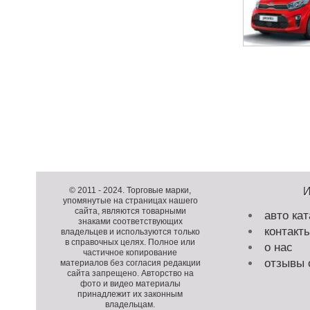
Н
а
в
и
Д
г
о
Д
а
п
о
К
© 2011 -
2024
. Торговые марки,
ц
упомянутые на страницах нашего
о
п
о
и
сайта, являются товарными
авто кат
л
о
п
я
знаками соответствующих
контакт
н
л
и
владельцев и используются только
п
в справочных целях. Полное или
и
н
р
о нас
о
частичное копирование
т
и
а
з
отзывы 
материалов без согласия редакции
е
т
й
сайта запрещено. Авторство на
а
фото и видео материалы
л
е
т
п
принадлежит их законным
ь
л
и
владельцам.