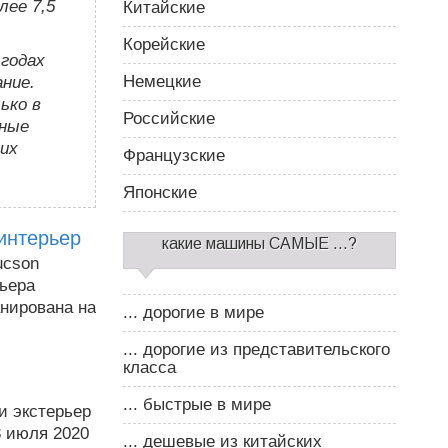
лее 7,5
Китайские
Корейские
годах
Немецкие
ание.
ько в
Российские
нные
их
Французские
Японские
интерьер
какие машины САМЫЕ ...?
ucson
мьера
анирована на
... дорогие в мире
... дорогие из представительского
класса
... быстрые в мире
и экстерьер
3 июля 2020
... дешевые из китайских