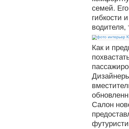
семей. Ег
гибкости и
водителя, 
Как и пред
похвастат
пассажиров
Дизайнеры
вместитель
обновленн
Салон нов
предостав
футуристи