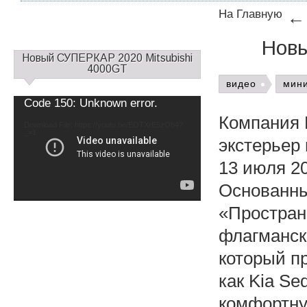
На Главную
Новы
С
Новый СУПЕРКАР 2020 Mitsubishi
а
4000GT
й
видео
мин
д
Video
Code 150: Unknown error.
б
Player
Компания 
а
Download File: https://youtu.be/EOTXrE5zOb4?
_=1
р
экстерьер 
1
13 июля 2
Основанны
«Простран
флагманск
который пр
как Kia Se
комфортну