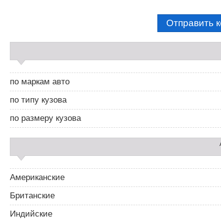
С
а
й
д
по маркам авто
б
а
по типу кузова
р
2
по размеру кузова
Американские
Британские
Индийские