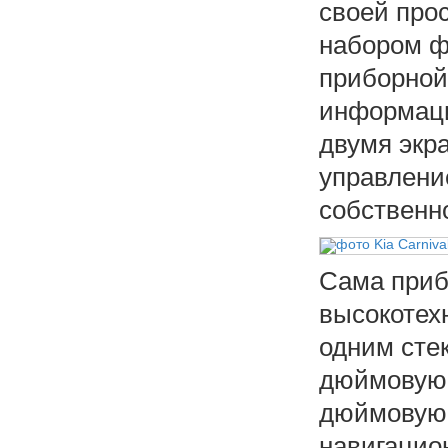
своей про
набором ф
приборной
информаци
двумя экр
управлени
собственн
Сама приб
высокотех
одним сте
дюймовую 
дюймовую 
навигацио