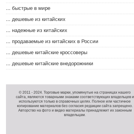
... быстрые в мире
... дешевые из китайских
... надежные из китайских
... продаваемые из китайских в России
... дешевые китайские кроссоверы
... дешевые китайские внедорожники
Д
о
Д
п
о
К
© 2011 -
2024
. Торговые марки, упомянутые на страницах нашего
сайта, являются товарными знаками соответствующих владельцев и
о
п
о
используются только в справочных целях. Полное или частичное
л
о
п
копирование материалов без согласия редакции сайта запрещено.
н
л
и
Авторство на фото и видео материалы принадлежит их законным
владельцам.
и
н
р
т
и
а
е
т
й