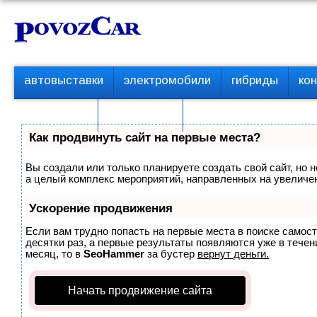
Перейти
К
к
о
контенту
н
т
П
автовыставки
электромобили
гибриды
ко
е
е
р
н
с пробегом
технологии
в
т
о
Как продвинуть сайт на первые места?
е
м
Вы создали или только планируете создать свой сайт, но н
е
а целый комплекс мероприятий, направленных на увеличен
н
ю
Ускорение продвижения
Если вам трудно попасть на первые места в поиске самос
десятки раз, а первые результаты появляются уже в течени
месяц, то в
SeoHammer
за бустер
вернут деньги.
Начать продвижение сайта