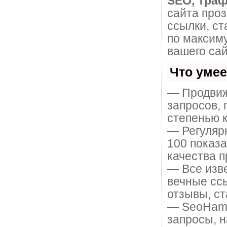
SEO, Траф
сайта про
ссылки, ст
по максим
вашего сай
Что уме
— Продвиж
запросов, 
степенью к
— Регулярн
100 показ
качества п
— Все изв
вечные ссы
отзывы, ст
— SeoHamme
запросы, н