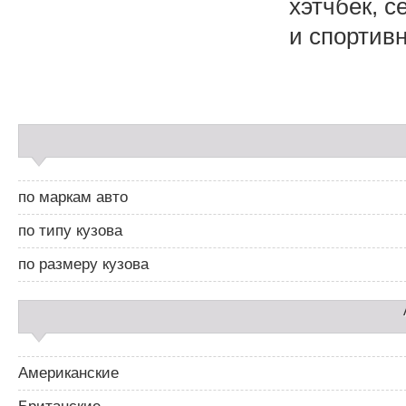
хэтчбек, с
и спортивн
С
а
й
д
по маркам авто
б
а
по типу кузова
р
2
по размеру кузова
Американские