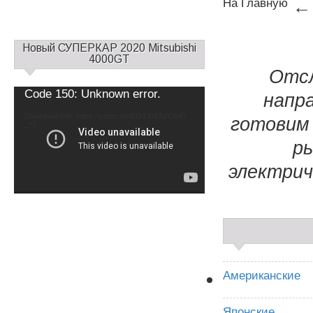
На Главную
←
С
Новый СУПЕРКАР 2020 Mitsubishi
а
4000GT
Отсл
й
д
Video
Code 150: Unknown error.
напр
б
Player
а
Download File: https://youtu.be/EOTXrE5zOb4?
готовим 
_=1
р
1
ры
электрич
Американские
Японские