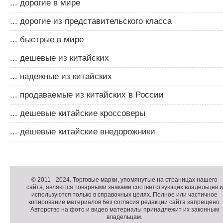
... дорогие в мире
... дорогие из представительского класса
... быстрые в мире
... дешевые из китайских
... надежные из китайских
... продаваемые из китайских в России
... дешевые китайские кроссоверы
... дешевые китайские внедорожники
Д
о
Д
п
о
К
© 2011 -
2024
. Торговые марки, упомянутые на страницах нашего
сайта, являются товарными знаками соответствующих владельцев и
о
п
о
используются только в справочных целях. Полное или частичное
л
о
п
копирование материалов без согласия редакции сайта запрещено.
н
л
и
Авторство на фото и видео материалы принадлежит их законным
владельцам.
и
н
р