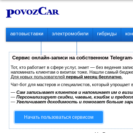
Перейти
К
к
о
контенту
н
т
П
автовыставки
электромобили
гибриды
ко
е
е
р
н
с пробегом
технологии
в
т
о
Сервис онлайн-записи на собственном Telegram
е
м
Тот, кто работает в сфере услуг, знает — без ведения запи
е
напоминать клиентам о визитах тоже. Нашли самый бюдж
Для новых пользователей
первый месяц бесплатно
.
н
ю
Чат-бот для мастеров и специалистов, который упрощает 
—
Сам записывает клиентов и напоминает им о визи
—
Персонализирует скидки, чаевые, кэшбэк и предоп
—
Увеличивает доходимость и помогает больше за
Начать пользоваться сервисом