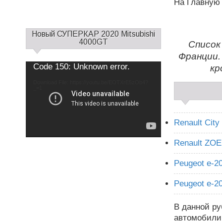
На Главную
С
Новый СУПЕРКАР 2020 Mitsubishi
а
4000GT
Список
й
Франции.
д
Use
Video
Code 150: Unknown error.
кр
Up/Down
б
Player
Arrow
keys
а
Download File: https://youtu.be/EOTXrE5zOb4?
to
increase
_=1
р
or
decrease
1
volume.
Renault City
Renault ZOE
Peugeot e-2
Peugeot e-2
В данной ру
автомобили,