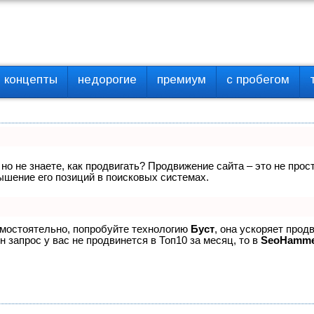
концепты
недорогие
премиум
с пробегом
 но не знаете, как продвигать? Продвижение сайта – это не про
ышение его позиций в поисковых системах.
амостоятельно, попробуйте технологию
Буст
, она ускоряет прод
 запрос у вас не продвинется в Топ10 за месяц, то в
SeoHamm