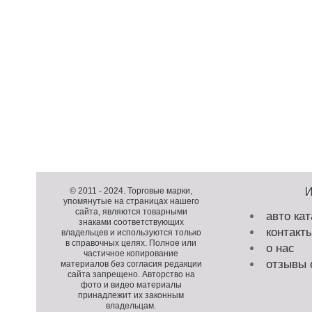
Д
о
Д
п
о
К
© 2011 -
2024
. Торговые марки,
упомянутые на страницах нашего
о
п
о
сайта, являются товарными
авто кат
л
о
п
знаками соответствующих
контакт
н
л
и
владельцев и используются только
в справочных целях. Полное или
и
н
р
о нас
частичное копирование
т
и
а
отзывы 
материалов без согласия редакции
е
т
й
сайта запрещено. Авторство на
фото и видео материалы
л
е
т
принадлежит их законным
ь
л
владельцам.