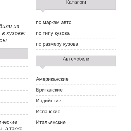
С
Каталоги
а
й
д
по маркам авто
б
били из
а
в кузове:
по типу кузова
р
ары
2
по размеру кузова
Автомобили
Американские
Британские
Индийские
Испанские
ические
Итальянские
, а также