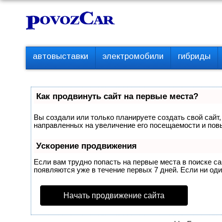
Перейти
К
к
о
контенту
н
т
П
автовыставки
электромобили
гибриды
е
е
р
н
в
т
о
Как продвинуть сайт на первые места?
е
м
Вы создали или только планируете создать свой сайт,
е
направленных на увеличение его посещаемости и пов
н
ю
Ускорение продвижения
Если вам трудно попасть на первые места в поиске с
появляются уже в течение первых 7 дней. Если ни один
Начать продвижение сайта