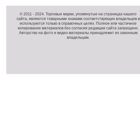
Д
о
Д
п
о
К
© 2011 -
2024
. Торговые марки, упомянутые на страницах нашего
сайта, являются товарными знаками соответствующих владельцев и
о
п
о
используются только в справочных целях. Полное или частичное
л
о
п
копирование материалов без согласия редакции сайта запрещено.
н
л
и
Авторство на фото и видео материалы принадлежит их законным
владельцам.
и
н
р
т
и
а
е
т
й
л
е
т
ь
л
н
ь
о
н
е
а
П
м
я
о
С
е
и
д
ч
н
н
в
е
ю
ф
а
т
о
л
ч
р
и
м
к
а
и
ц