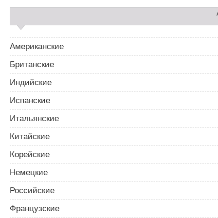
п
и
с
я
м
Американские
Британские
Индийские
Испанские
Итальянские
Китайские
Корейские
Немецкие
Российские
Французские