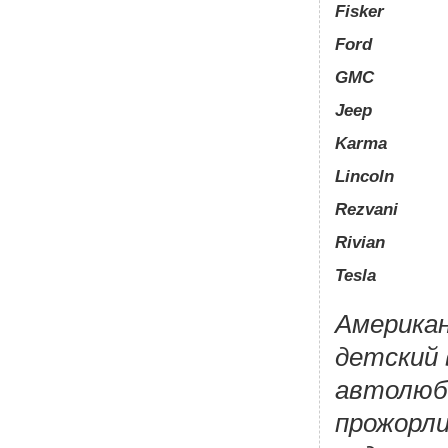
Fisker
Ford
GMC
Jeep
Karma
Lincoln
Rezvani
Rivian
Tesla
Америка
детский 
автолюб
прожорл