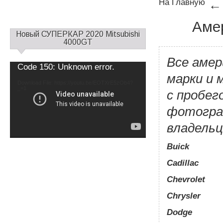
На Главную
←
Аме
С
Новый СУПЕРКАР 2020 Mitsubishi
а
4000GT
й
Все амер
д
Video
Code 150: Unknown error.
б
Player
марки и 
а
Download File: https://youtu.be/EOTXrE5zOb4?
_=1
р
с пробег
1
фотогра
владельц
Buick
Cadillac
Chevrolet
Chrysler
Dodge