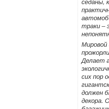
седаны, 
практичн
автомоби
траки – 
непонятн
Мировой
прожорл
Делает 
экологич
сих пор 
гигантск
должен б
декора. 
багажник