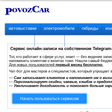
Перейти
К
к
о
контенту
н
т
П
автовыставки
электромобили
гибриды
ко
е
е
р
н
с пробегом
технологии
в
т
о
Сервис онлайн-записи на собственном Telegram
е
м
Тот, кто работает в сфере услуг, знает — без ведения запи
е
напоминать клиентам о визитах тоже. Нашли самый бюдж
Для новых пользователей
первый месяц бесплатно
.
н
ю
Чат-бот для мастеров и специалистов, который упрощает 
—
Сам записывает клиентов и напоминает им о визи
—
Персонализирует скидки, чаевые, кэшбэк и предоп
—
Увеличивает доходимость и помогает больше за
Начать пользоваться сервисом