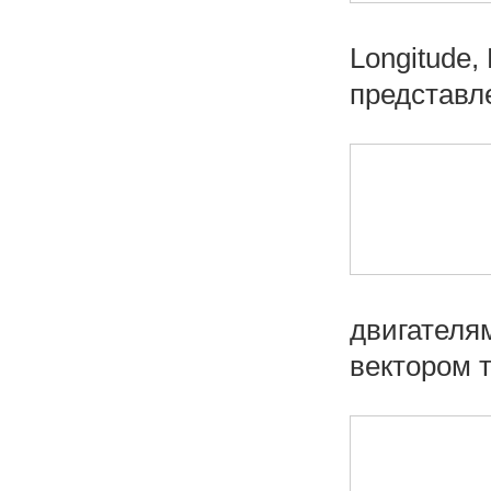
Longitude,
представле
двигателя
вектором тя