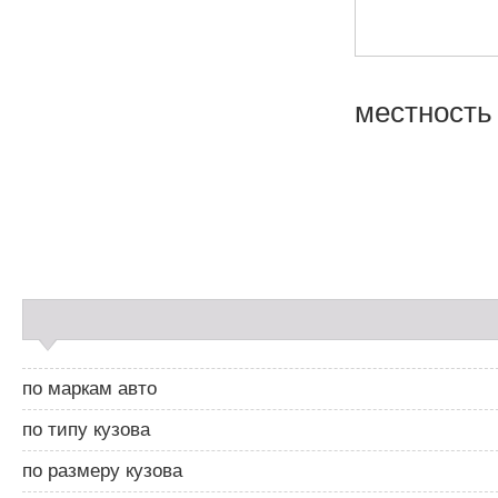
местность 
Н
а
в
и
С
г
а
а
й
ц
д
и
по маркам авто
б
я
а
п
по типу кузова
р
о
2
з
по размеру кузова
а