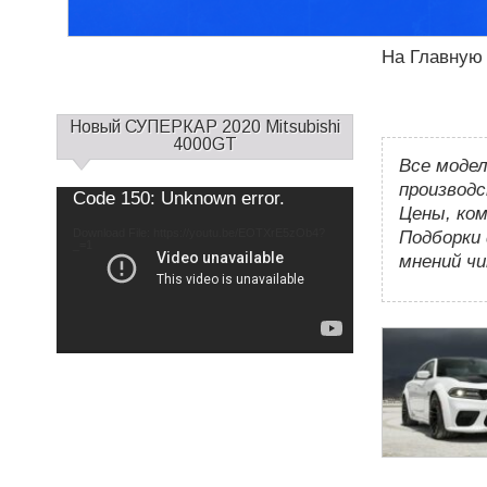
На Главную
С
Новый СУПЕРКАР 2020 Mitsubishi
а
4000GT
Все модел
й
д
производс
Use
Video
Code 150: Unknown error.
Up/Down
б
Цены, ком
Player
Arrow
keys
а
Download File: https://youtu.be/EOTXrE5zOb4?
to
Подборки 
increase
_=1
р
or
мнений ч
decrease
1
volume.