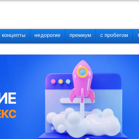
концепты
недорогие
премиум
с пробегом