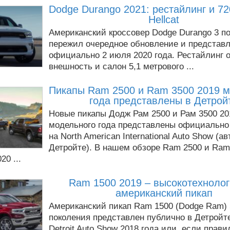
Dodge Durango 2021: рестайлинг и 7
Hellcat
Американский кроссовер Dodge Durango 3 п
пережил очередное обновление и представ
официально 2 июля 2020 года. Рестайлинг 
внешность и салон 5,1 метрового ...
Пикапы Ram 2500 и Ram 3500 2019 м
года представлены в Детрой
Новые пикапы Додж Рам 2500 и Рам 3500 20
модельного года представлены официально
на North American International Auto Show (а
Детройте). В нашем обзоре Ram 2500 и Ram
20 ...
Ram 1500 2019 – высокотехноло
американский пикап
Американский пикап Ram 1500 (Dodge Ram) 
поколения представлен публично в Детройте
Detroit Auto Show 2018 года или, если прави