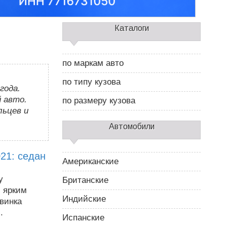
С
Каталоги
а
й
д
по маркам авто
б
а
по типу кузова
р
года.
2
 авто.
по размеру кузова
льцев и
Автомобили
021: седан
Американские
у
Британские
с ярким
Индийские
винка
.
Испанские