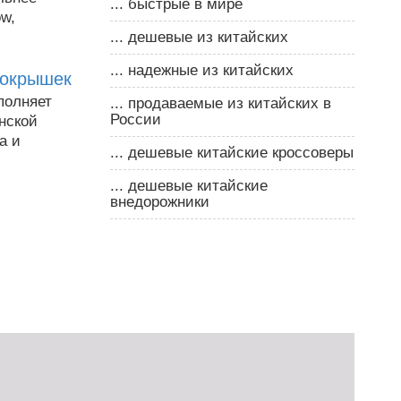
... быстрые в мире
ow,
... дешевые из китайских
... надежные из китайских
покрышек
полняет
... продаваемые из китайских в
России
нской
а и
... дешевые китайские кроссоверы
... дешевые китайские
внедорожники