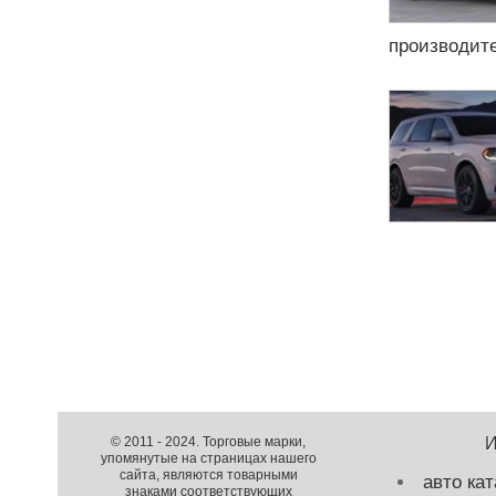
производите
Н
а
в
и
Д
г
о
Д
а
п
о
К
© 2011 -
2024
. Торговые марки,
ц
упомянутые на страницах нашего
о
п
о
и
сайта, являются товарными
авто кат
л
о
п
я
знаками соответствующих