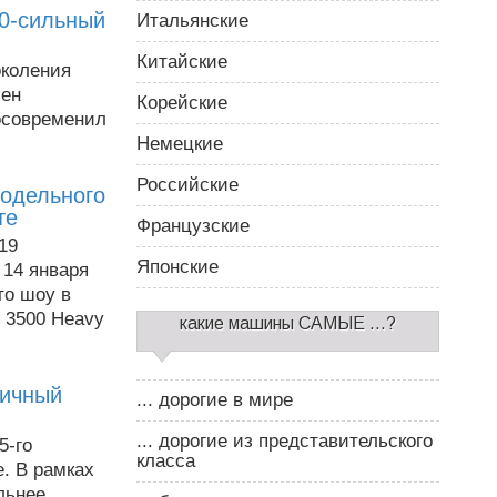
20-сильный
Итальянские
Китайские
околения
лен
Корейские
осовременил
Немецкие
Российские
одельного
те
Французские
19
Японские
 14 января
вто шоу в
 3500 Heavy
какие машины САМЫЕ ...?
гичный
... дорогие в мире
... дорогие из представительского
5-го
класса
. В рамках
льнее