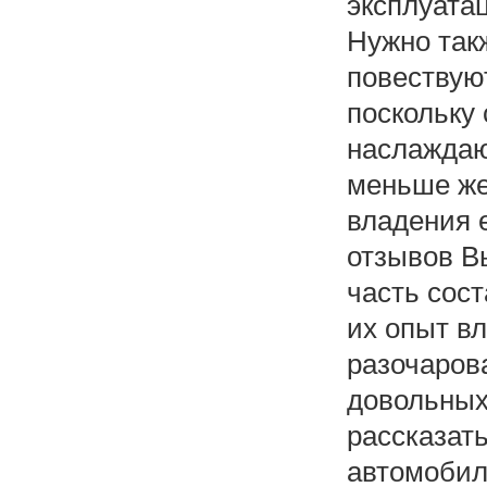
эксплуата
Нужно так
повествую
поскольку
наслаждаю
меньше же
владения е
отзывов В
часть сос
их опыт в
разочарова
довольных 
рассказать
автомобиль