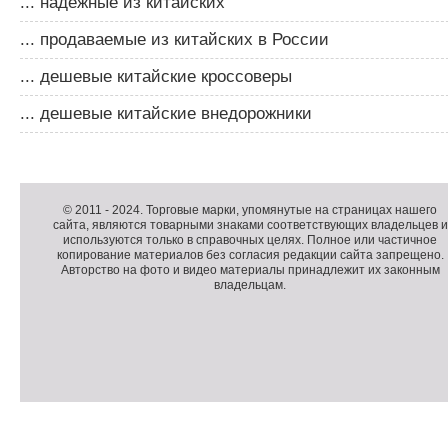
... надежные из китайских
... продаваемые из китайских в России
... дешевые китайские кроссоверы
... дешевые китайские внедорожники
Д
о
Д
п
о
К
© 2011 -
2024
. Торговые марки, упомянутые на страницах нашего
сайта, являются товарными знаками соответствующих владельцев и
о
п
о
используются только в справочных целях. Полное или частичное
л
о
п
копирование материалов без согласия редакции сайта запрещено.
н
л
и
Авторство на фото и видео материалы принадлежит их законным
владельцам.
и
н
р
т
и
а
е
т
й
л
е
т
ь
л
н
ь
о
н
е
а
П