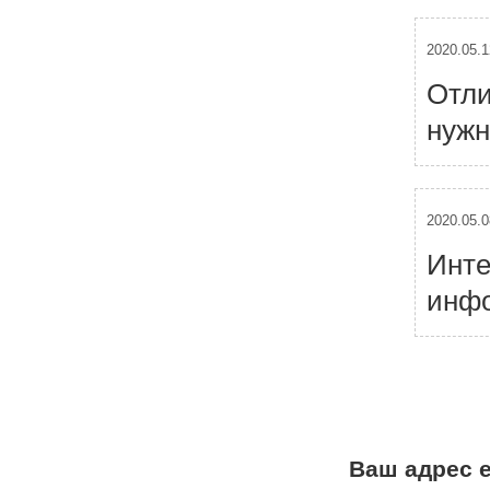
2020.05.1
Отли
нужн
2020.05.0
Инте
инфо
Н
а
в
и
г
а
Ваш адрес e
ц