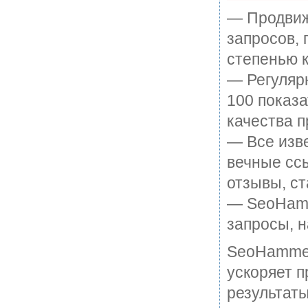
— Продвиж
запросов, 
степенью к
— Регулярн
100 показ
качества п
— Все изв
вечные ссы
отзывы, ст
— SeoHamme
запросы, н
SeoHammer
ускоряет п
результаты