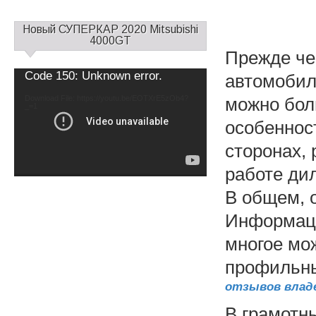
С
Новый СУПЕРКАР 2020 Mitsubishi
а
4000GT
Прежде че
й
д
Video
Code 150: Unknown error.
автомобил
б
Player
а
Download File: https://youtu.be/EOTXrE5zOb4?
можно бол
_=1
р
особеннос
1
сторонах, 
работе дил
В общем, о
Информаци
многое мо
профильны
отзывов влад
В грамотн