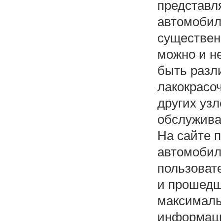
представл
автомобил
существен
можно и не
быть разл
лакокрасо
других уз
обслуживан
На сайте 
автомобил
пользоват
и прошедш
максималь
информаци