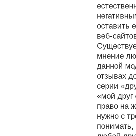
естественн
негативны
оставить 
веб-сайто
Существуе
мнение лю
данной мо
отзывах д
серии «дру
«мой друг 
право на ж
нужно с тр
понимать,
любой друг