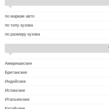
а
й
д
по маркам авто
б
а
по типу кузова
р
2
по размеру кузова
Американские
Британские
Индийские
Испанские
Итальянские
Китайские