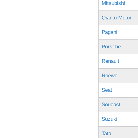
Mitsubishi
Qiantu Motor
Pagani
Porsche
Renault
Roewe
Seat
Soueast
Suzuki
Tata