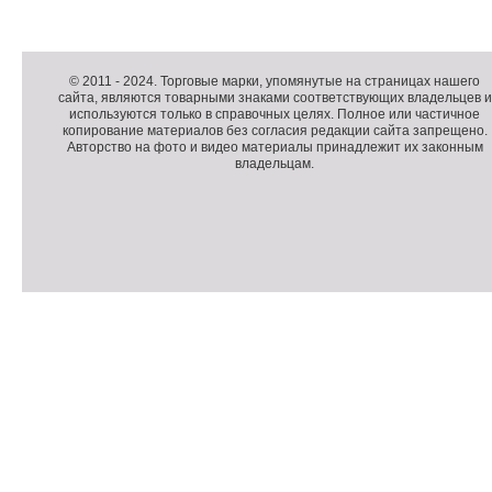
Д
о
Д
п
о
К
© 2011 -
2024
. Торговые марки, упомянутые на страницах нашего
сайта, являются товарными знаками соответствующих владельцев и
о
п
о
используются только в справочных целях. Полное или частичное
л
о
п
копирование материалов без согласия редакции сайта запрещено.
н
л
и
Авторство на фото и видео материалы принадлежит их законным
владельцам.
и
н
р
т
и
а
е
т
й
л
е
т
ь
л
н
ь
о
н
е
а
П
м
я
о
С
е
и
д
ч
н
н
в
е
ю
ф
а
т
о
л
ч
р
и
м