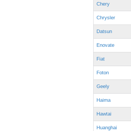
Chery
Chrysler
Datsun
Enovate
Fiat
Foton
Geely
Haima
Hawtai
Huanghai