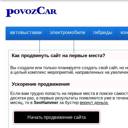
Перейти
К
к
о
контенту
н
т
П
автовыставки
электромобили
гибриды
ко
е
е
р
н
с пробегом
технологии
в
т
о
Как продвинуть сайт на первые места?
е
м
Вы создали или только планируете создать свой сайт, но н
е
а целый комплекс мероприятий, направленных на увеличен
н
ю
Ускорение продвижения
Если вам трудно попасть на первые места в поиске самос
десятки раз, а первые результаты появляются уже в течени
месяц, то в
SeoHammer
за бустер
вернут деньги.
Начать продвижение сайта