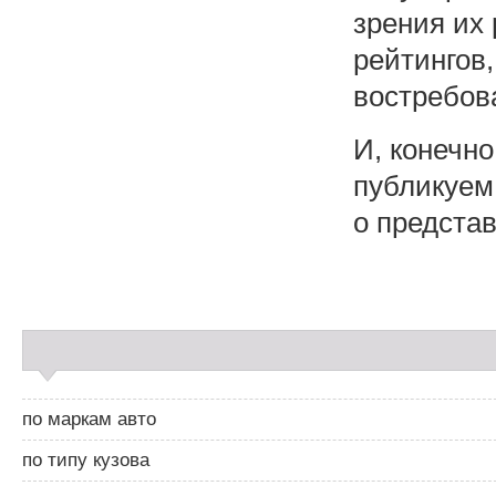
зрения их 
рейтингов
востребов
И, конечн
публикуем
о предста
С
а
й
д
по маркам авто
б
а
по типу кузова
р
2