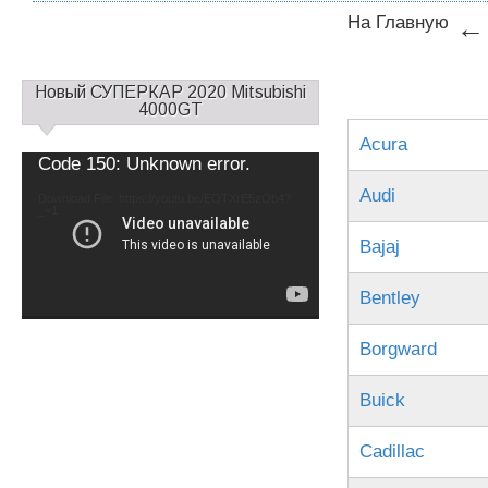
На Главную
←
С
Новый СУПЕРКАР 2020 Mitsubishi
а
4000GT
й
Acura
д
Video
Code 150: Unknown error.
б
Player
Audi
а
Download File: https://youtu.be/EOTXrE5zOb4?
_=1
р
1
Bajaj
Bentley
Borgward
Buick
Cadillac