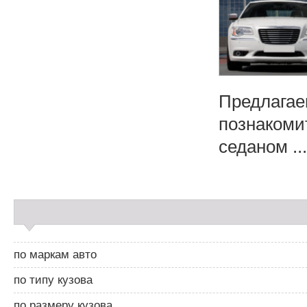
Предлагае
познакоми
седаном ...
С
а
й
д
по маркам авто
б
а
по типу кузова
р
2
по размеру кузова