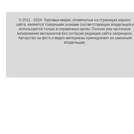
Д
о
Д
п
о
К
© 2011 -
2024
. Торговые марки, упомянутые на страницах нашего
сайта, являются товарными знаками соответствующих владельцев и
о
п
о
используются только в справочных целях. Полное или частичное
л
о
п
копирование материалов без согласия редакции сайта запрещено.
н
л
и
Авторство на фото и видео материалы принадлежит их законным
владельцам.
и
н
р
т
и
а
е
т
й
л
е
т
ь
л
н
ь
о
н
е
а
П
м
я
о
С
е
и
д
ч
н
н
в
е
ю
ф
а
т
о
л
ч
р
и
м
к