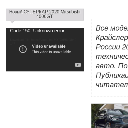
С
Новый СУПЕРКАР 2020 Mitsubishi
а
4000GT
й
Все моде
д
Video
Code 150: Unknown error.
б
Player
Крайслер
а
Download File: https://youtu.be/EOTXrE5zOb4?
_=1
р
России 2
1
техничес
авто. По
Публикац
читател