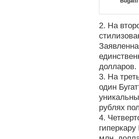
Bugatti
2. На вто
стилизован
Заявленна
единствен
долларов. 
3. На тре
один Бугат
уникальны
рублях пол
4. Четвер
гиперкару 
млн. долла