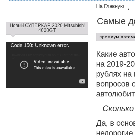
На Главную
Самые до
С
Новый СУПЕРКАР 2020 Mitsubishi
а
4000GT
й
премиум автом
д
Video
Code 150: Unknown error.
б
Player
Какие авт
а
Download File: https://youtu.be/EOTXrE5zOb4?
_=1
р
на 2019-20
1
рублях на 
вопросов 
автолюбит
Сколько
Да, в осн
недорогие 