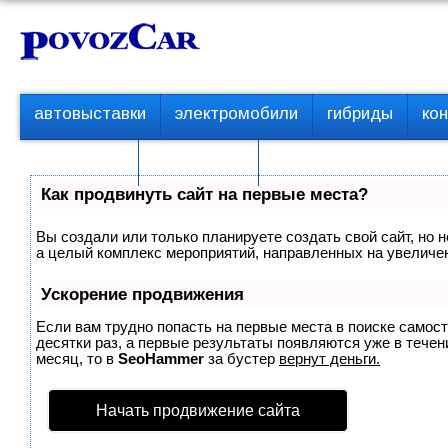
Перейти
К
к
о
контенту
н
т
П
автовыставки
электромобили
гибриды
ко
е
е
р
н
с пробегом
технологии
в
т
о
Как продвинуть сайт на первые места?
е
м
Вы создали или только планируете создать свой сайт, но н
е
а целый комплекс мероприятий, направленных на увеличен
н
ю
Ускорение продвижения
Если вам трудно попасть на первые места в поиске самос
десятки раз, а первые результаты появляются уже в течени
месяц, то в
SeoHammer
за бустер
вернут деньги.
Начать продвижение сайта