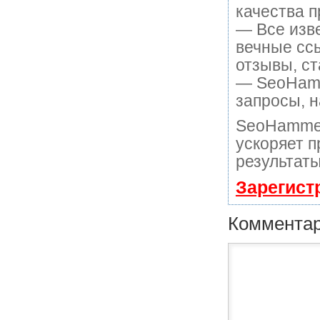
качества п
— Все изв
вечные ссы
отзывы, ст
— SeoHamme
запросы, н
SeoHammer
ускоряет п
результаты
Зарегист
Коммента