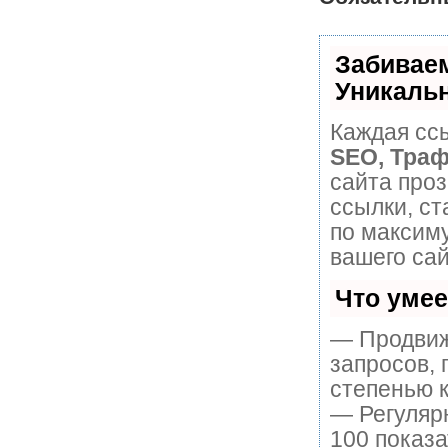
Забивае
Уникаль
Каждая ссы
SEO, Траф
сайта про
ссылки, ст
по максим
вашего сай
Что уме
— Продвиж
запросов, 
степенью к
— Регулярн
100 показ