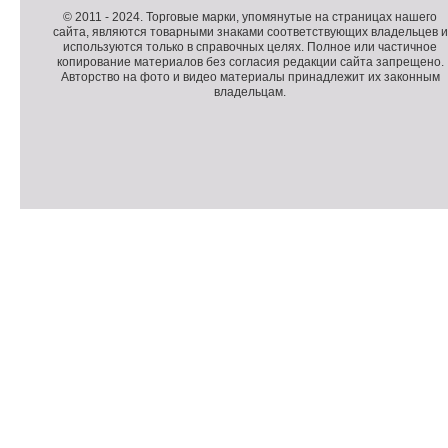
п
о
К
© 2011 -
2024
. Торговые марки, упомянутые на страницах нашего
сайта, являются товарными знаками соответствующих владельцев и
о
п
о
используются только в справочных целях. Полное или частичное
л
о
п
копирование материалов без согласия редакции сайта запрещено.
н
л
и
Авторство на фото и видео материалы принадлежит их законным
владельцам.
и
н
р
т
и
а
е
т
й
л
е
т
ь
л
н
ь
о
н
е
а
П
м
я
о
С
е
и
д
ч
н
н
в
е
ю
ф
а
т
о
л
ч
р
и
м
к
а
и
ц
п
и