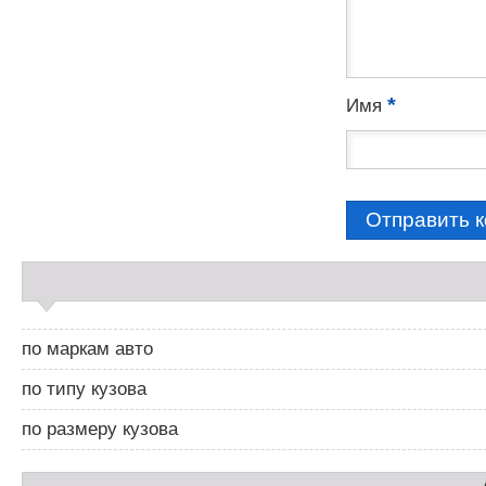
*
Имя
С
а
й
д
по маркам авто
б
а
по типу кузова
р
2
по размеру кузова