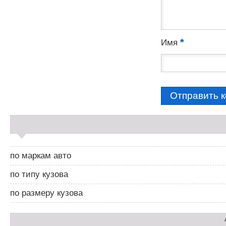
т
а
р
и
*
Имя
я
м
С
а
й
д
по маркам авто
б
а
по типу кузова
р
2
по размеру кузова