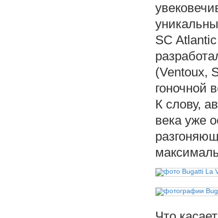
увековечив
уникальны
SC Atlanti
разработа
(Ventoux, S
гоночной в
К слову, а
века уже 
разгоняющ
максималь
Что касает