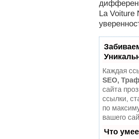
дифференц
La Voiture
уверенност
Забивае
Уникаль
Каждая ссы
SEO, Траф
сайта про
ссылки, ст
по максим
вашего сай
Что уме