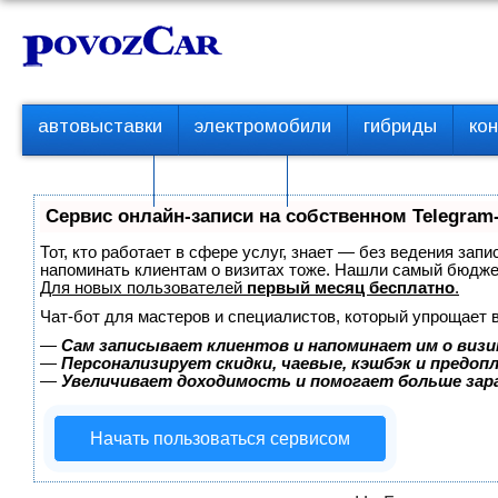
Перейти
К
к
о
контенту
н
т
П
автовыставки
электромобили
гибриды
ко
е
е
р
н
с пробегом
технологии
в
т
о
Сервис онлайн-записи на собственном Telegram
е
м
Тот, кто работает в сфере услуг, знает — без ведения запи
е
напоминать клиентам о визитах тоже. Нашли самый бюдж
Для новых пользователей
первый месяц бесплатно
.
н
ю
Чат-бот для мастеров и специалистов, который упрощает 
—
Сам записывает клиентов и напоминает им о визи
—
Персонализирует скидки, чаевые, кэшбэк и предоп
—
Увеличивает доходимость и помогает больше за
Начать пользоваться сервисом