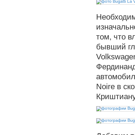
Необходим
изначальн
том, что в
бывший гл
Volkswage
Фердинанд
автомобиля
Noire в с
Криштиану