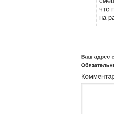
смеш
что 
на р
Н
а
в
и
г
а
Ваш адрес e
ц
Обязательн
и
я
Коммента
п
о
к
о
м
м
е
н