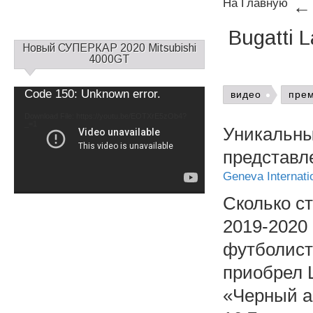
На Главную
Bugatti 
С
Новый СУПЕРКАР 2020 Mitsubishi
а
4000GT
й
д
Video
Code 150: Unknown error.
видео
пре
б
Player
а
Download File: https://youtu.be/EOTXrE5zOb4?
_=1
р
Уникальный
1
представл
Geneva Internati
Сколько с
2019-2020 
футболист 
приобрел L
«Черный а