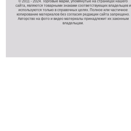
п
о
К
© 2011 -
2024
. Торговые марки, упомянутые на страницах нашего
сайта, являются товарными знаками соответствующих владельцев и
о
п
о
используются только в справочных целях. Полное или частичное
л
о
п
копирование материалов без согласия редакции сайта запрещено.
н
л
и
Авторство на фото и видео материалы принадлежит их законным
владельцам.
и
н
р
т
и
а
е
т
й
л
е
т
ь
л
н
ь
о
н
е
а
П
м
я
о
С
е
и
д
ч
н
н
в
е
ю
ф
а
т
о
л
ч
р
и
м
к
а
и
ц
п
и
о
я