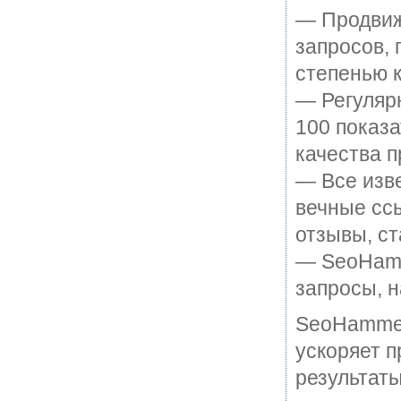
— Продвиж
запросов, 
степенью к
— Регулярн
100 показ
качества п
— Все изв
вечные ссы
отзывы, ст
— SeoHamme
запросы, н
SeoHammer
ускоряет п
результаты