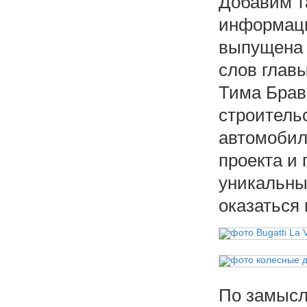
Добавим т
информации
выпущена 
слов глав
Тима Брав
строитель
автомобил
проекта и 
уникальный
оказаться 
По замыслу