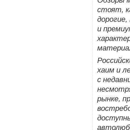
стоят, к
дорогие,
и премиу
характер
материал
Российск
хаим и л
с недавн
несмотря
рынке, 
востреб
доступны
автолюби