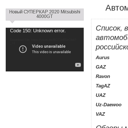
Автом
С
Новый СУПЕРКАР 2020 Mitsubishi
а
4000GT
й
Список, 
д
Video
Code 150: Unknown error.
б
Player
автомоб
а
Download File: https://youtu.be/EOTXrE5zOb4?
_=1
р
российск
1
Aurus
GAZ
Ravon
TagAZ
UAZ
Uz-Daewoo
VAZ
Обзоры м