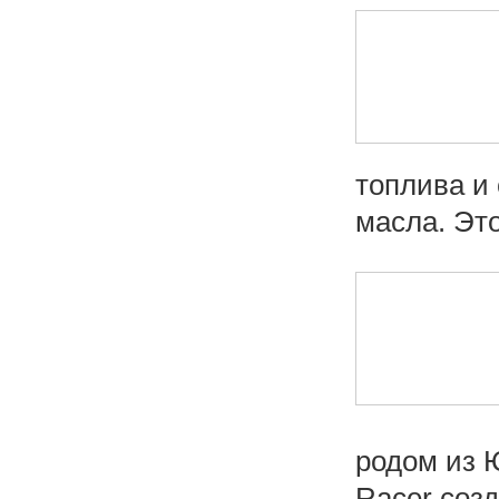
топлива и
масла. Это
родом из 
Racer созда