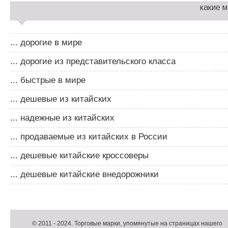
какие 
... дорогие в мире
... дорогие из представительского класса
... быстрые в мире
... дешевые из китайских
... надежные из китайских
... продаваемые из китайских в России
... дешевые китайские кроссоверы
... дешевые китайские внедорожники
Д
о
Д
п
о
К
© 2011 -
2024
. Торговые марки, упомянутые на страницах нашего