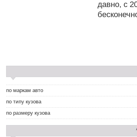
давно, с 2
бесконечно 
Н
а
в
и
С
г
а
а
й
ц
д
и
по маркам авто
б
я
а
п
по типу кузова
р
о
2
з
по размеру кузова
а
п
и