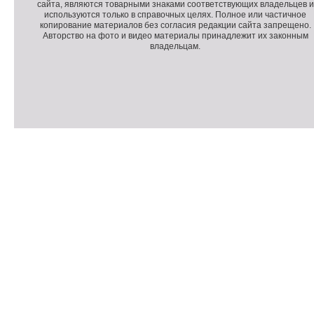
сайта, являются товарными знаками соответствующих владельцев и
о
п
о
используются только в справочных целях. Полное или частичное
л
о
п
копирование материалов без согласия редакции сайта запрещено.
н
л
и
Авторство на фото и видео материалы принадлежит их законным
владельцам.
и
н
р
т
и
а
е
т
й
л
е
т
ь
л
н
ь
о
н
е
а
П
м
я
о
С
е
и
д
ч
н
н
в
е
ю
ф
а
т
о
л
ч
р
и
м
к
а
и
ц
п
и
о
я
с