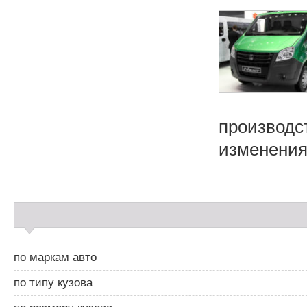
производс
изменениям
С
а
й
д
по маркам авто
б
а
по типу кузова
р
2