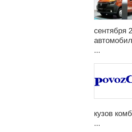
сентября 
автомобил
...
кузов ком
...