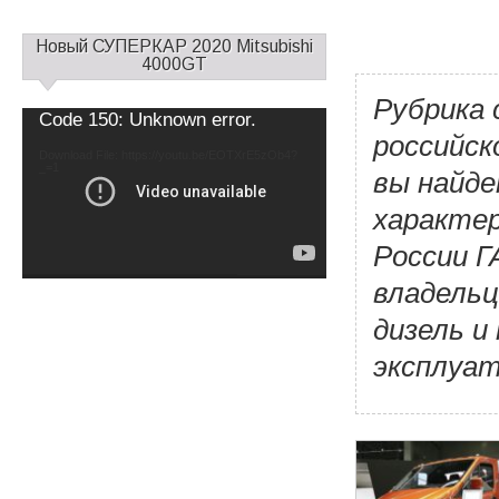
С
Новый СУПЕРКАР 2020 Mitsubishi
а
4000GT
й
Рубрика 
д
Video
Code 150: Unknown error.
б
Player
российск
а
Download File: https://youtu.be/EOTXrE5zOb4?
_=1
р
вы найд
1
характе
России Г
владельц
дизель и
эксплуат