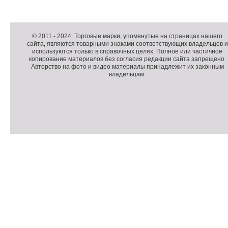
Д
о
Д
п
о
К
© 2011 -
2024
. Торговые марки, упомянутые на страницах нашего
сайта, являются товарными знаками соответствующих владельцев и
о
п
о
используются только в справочных целях. Полное или частичное
л
о
п
копирование материалов без согласия редакции сайта запрещено.
н
л
и
Авторство на фото и видео материалы принадлежит их законным
владельцам.
и
н
р
т
и
а
е
т
й
л
е
т
ь
л
н
ь
о
н
е
а
П
м
я
о
С
е
и
д
ч
н
н
в
е
ю
ф
а
т
о
л
ч
р
и
м
к