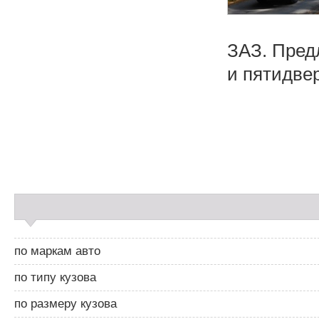
ЗАЗ. Пред
и пятидвер
Н
а
в
и
С
г
а
а
й
ц
д
и
по маркам авто
б
я
а
п
по типу кузова
р
о
2
з
по размеру кузова
а