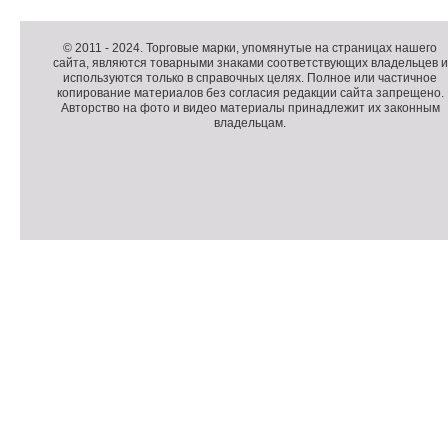
Д
о
Д
п
о
К
© 2011 -
2024
. Торговые марки, упомянутые на страницах нашего
сайта, являются товарными знаками соответствующих владельцев и
о
п
о
используются только в справочных целях. Полное или частичное
л
о
п
копирование материалов без согласия редакции сайта запрещено.
н
л
и
Авторство на фото и видео материалы принадлежит их законным
владельцам.
и
н
р
т
и
а
е
т
й
л
е
т
ь
л
н
ь
о
н
е
а
П
м
я
о
С
е
и
д
ч
н
н
в
е
ю
ф
а
т
о
л
ч
р
и
м
к
а
и