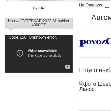
На Главную
← 
вузах
Автом
С
Новый СУПЕРКАР 2020 Mitsubishi
а
4000GT
й
д
Video
Code 150: Unknown error.
б
Player
а
Download File: https://youtu.be/EOTXrE5zOb4?
_=1
р
1
Еще о выб