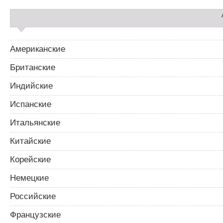
п
и
с
я
м
Американские
Британские
Индийские
Испанские
Итальянские
Китайские
Корейские
Немецкие
Российские
Французские