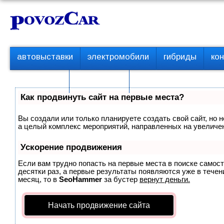
Перейти
К
к
о
контенту
н
т
П
автовыставки
электромобили
гибриды
ко
е
е
р
н
с пробегом
технологии
в
т
о
Как продвинуть сайт на первые места?
е
м
Вы создали или только планируете создать свой сайт, но н
е
а целый комплекс мероприятий, направленных на увеличен
н
ю
Ускорение продвижения
Если вам трудно попасть на первые места в поиске самос
десятки раз, а первые результаты появляются уже в течени
месяц, то в
SeoHammer
за бустер
вернут деньги.
Начать продвижение сайта