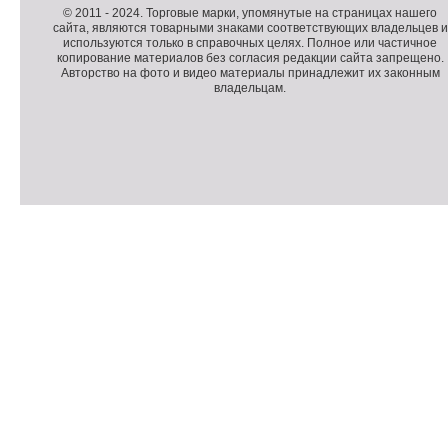
п
о
К
© 2011 -
2024
. Торговые марки, упомянутые на страницах нашего
сайта, являются товарными знаками соответствующих владельцев и
о
п
о
используются только в справочных целях. Полное или частичное
л
о
п
копирование материалов без согласия редакции сайта запрещено.
н
л
и
Авторство на фото и видео материалы принадлежит их законным
владельцам.
и
н
р
т
и
а
е
т
й
л
е
т
ь
л
н
ь
о
н
е
а
П
м
я
о
С
е
и
д
ч
н
н
в
е
ю
ф
а
т
о
л
ч
р
и
м
к
а
и
ц
п
и