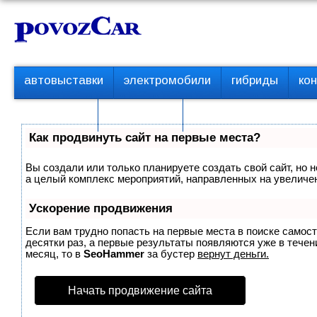
Перейти
К
к
о
контенту
н
т
П
автовыставки
электромобили
гибриды
ко
е
е
р
н
с пробегом
технологии
в
т
о
Как продвинуть сайт на первые места?
е
м
Вы создали или только планируете создать свой сайт, но н
е
а целый комплекс мероприятий, направленных на увеличен
н
ю
Ускорение продвижения
Если вам трудно попасть на первые места в поиске самос
десятки раз, а первые результаты появляются уже в течени
месяц, то в
SeoHammer
за бустер
вернут деньги.
Начать продвижение сайта