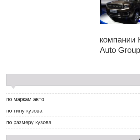
компании 
Auto Group
С
а
й
д
по маркам авто
б
а
по типу кузова
р
2
по размеру кузова