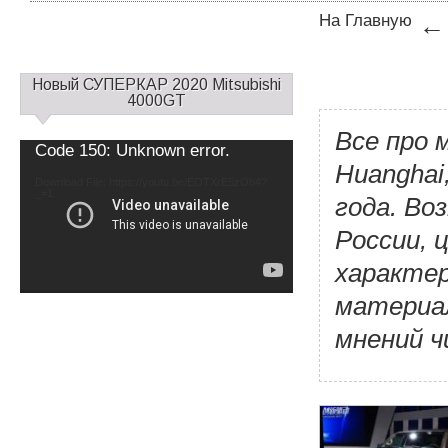
На Главную
С
Новый СУПЕРКАР 2020 Mitsubishi
а
4000GT
й
Все про 
д
Video
Code 150: Unknown error.
б
Player
Huanghai
а
Download File: https://youtu.be/EOTXrE5zOb4?
_=1
р
года. Во
1
России, 
характер
материал
мнений 