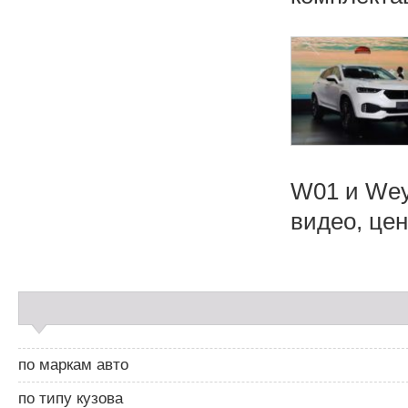
W01 и Wey
видео, цена
С
а
й
д
по маркам авто
б
а
по типу кузова