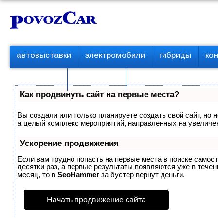
Перейти
К
к
о
контенту
н
т
П
автовыставки
электромобили
гибриды
ко
е
е
р
н
с пробегом
технологии
в
т
о
Как продвинуть сайт на первые места?
е
м
Вы создали или только планируете создать свой сайт, но н
е
а целый комплекс мероприятий, направленных на увеличен
н
ю
Ускорение продвижения
Если вам трудно попасть на первые места в поиске самос
десятки раз, а первые результаты появляются уже в течени
месяц, то в
SeoHammer
за бустер
вернут деньги.
Начать продвижение сайта