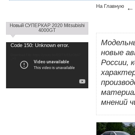
На Главную
С
Новый СУПЕРКАР 2020 Mitsubishi
а
4000GT
й
Модельны
д
Video
Code 150: Unknown error.
б
Player
новые ав
а
Download File: https://youtu.be/EOTXrE5zOb4?
_=1
р
России, 
1
характер
производ
материал
мнений 