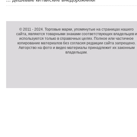
Д
о
Д
п
о
К
© 2011 -
2024
. Торговые марки, упомянутые на страницах нашего
сайта, являются товарными знаками соответствующих владельцев и
о
п
о
используются только в справочных целях. Полное или частичное
л
о
п
копирование материалов без согласия редакции сайта запрещено.
н
л
и
Авторство на фото и видео материалы принадлежит их законным
владельцам.
и
н
р
т
и
а
е
т
й
л
е
т
ь
л
н
ь
о
н
е
а
П
м
я
о
С
е
и
д
ч
н
н
в
е
ю
ф
а
т
о
л
ч
р