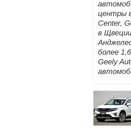
автомоби
центры в
Center, G
в Щвеции
Анджелес
более 1,
Geely Au
автомоб