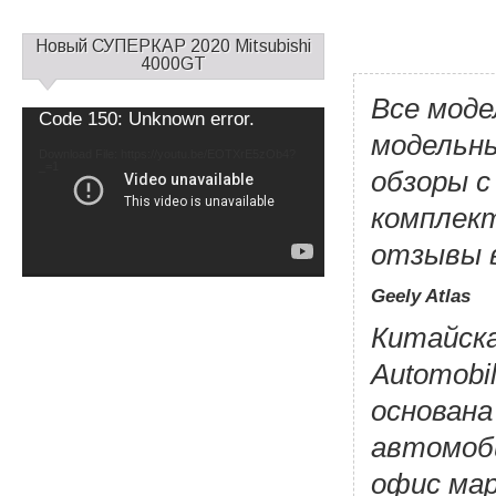
С
Новый СУПЕРКАР 2020 Mitsubishi
а
4000GT
й
Все моде
д
Video
Code 150: Unknown error.
б
Player
модельны
а
Download File: https://youtu.be/EOTXrE5zOb4?
_=1
р
обзоры с
1
комплект
отзывы 
Geely Atlas
Китайска
Automobi
основана
автомоби
офис мар