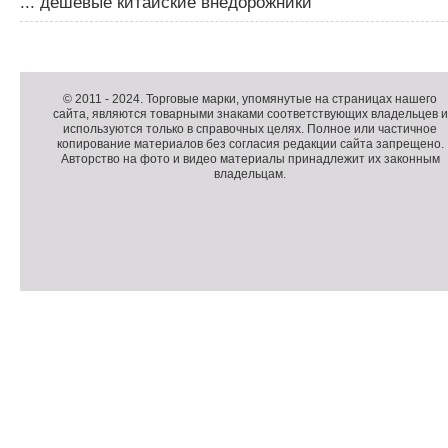
... дешевые китайские внедорожники
Д
о
Д
п
о
К
© 2011 -
2024
. Торговые марки, упомянутые на страницах нашего
сайта, являются товарными знаками соответствующих владельцев и
о
п
о
используются только в справочных целях. Полное или частичное
л
о
п
копирование материалов без согласия редакции сайта запрещено.
н
л
и
Авторство на фото и видео материалы принадлежит их законным
владельцам.
и
н
р
т
и
а
е
т
й
л
е
т
ь
л
н
ь
о
н
е
а
П
м
я
о
С
е
и
д
ч
н
н
в
е
ю
ф
а
т
о
л
ч
р