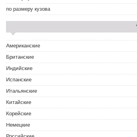
р
о
2
з
по размеру кузова
а
п
и
с
я
м
Американские
Британские
Индийские
Испанские
Итальянские
Китайские
Корейские
Немецкие
Российские