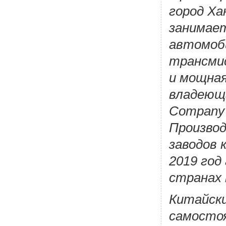
город Ха
занимает
автомоби
трансмис
и мощная
владеюща
Company и
Произво
заводов 
2019 год
странах 
Китайск
самосто