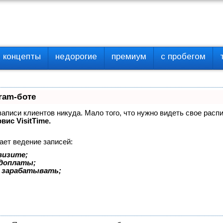
концепты
недорогие
премиум
с пробегом
ram-боте
 записи клиентов никуда. Мало того, что нужно видеть свое расп
вис VisitTime.
ает ведение записей:
визите;
едоплаты;
 зарабатывать;