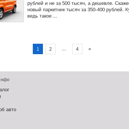
рублей и не за 500 тысяч, а дешевле. Скаж
новый паркетник тысяч за 350-400 рублей. К
ведь такое ...
…
»
1
2
4
Инфо
алог
ы
об авто