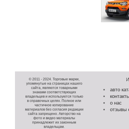
Н
а
в
и
Д
г
о
Д
а
п
о
К
© 2011 -
2024
. Торговые марки,
ц
упомянутые на страницах нашего
о
п
о
и
сайта, являются товарными
авто кат
л
о
п
я
знаками соответствующих
контакт
н
л
и
владельцев и используются только
п
в справочных целях. Полное или
и
н
р
о нас
о
частичное копирование
т
и
а
з
отзывы 
материалов без согласия редакции
е
т
й
сайта запрещено. Авторство на
а
фото и видео материалы
л
е
т
п
принадлежит их законным
ь
л
и
владельцам.