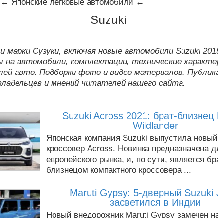
←
Японские легковые автомобили
←
Suzuki
и марки Сузуки, включая новые автомобили Suzuki 201
ы на автомобили, комплектации, технические характ
лей авто. Подборки фото и видео материалов. Публик
владельцев и мнений читателей нашего сайта.
Suzuki Across 2021: брат-близнец
Wildlander
Японская компания Suzuki выпустила новы
кроссовер Across. Новинка предназначена д
европейского рынка, и, по сути, является бр
близнецом компактного кроссовера ...
Maruti Gypsy: 5-дверный Suzuki 
засветился в Индии
Новый внедорожник Maruti Gypsy замечен на