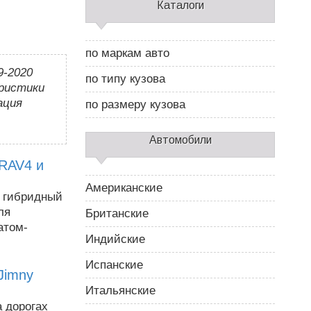
С
Каталоги
а
й
д
по маркам авто
б
9-2020
а
по типу кузова
р
еристики
2
ация
по размеру кузова
Автомобили
 RAV4 и
Американские
й гибридный
ля
Британские
атом-
Индийские
Испанские
Jimny
Итальянские
 дорогах