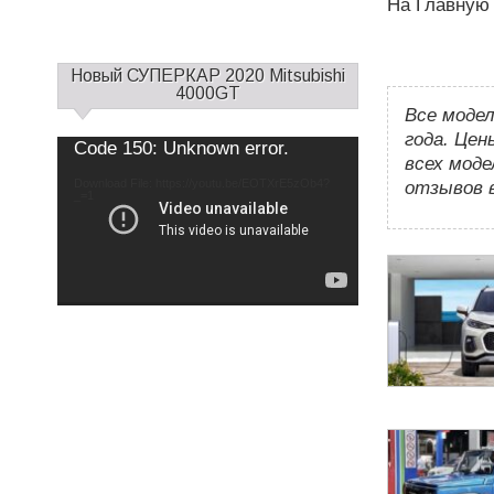
На Главную
С
Новый СУПЕРКАР 2020 Mitsubishi
а
4000GT
Все модел
й
д
года. Цен
Use
Video
Code 150: Unknown error.
Up/Down
б
всех моде
Player
Arrow
keys
а
Download File: https://youtu.be/EOTXrE5zOb4?
to
отзывов 
increase
_=1
р
or
decrease
1
volume.