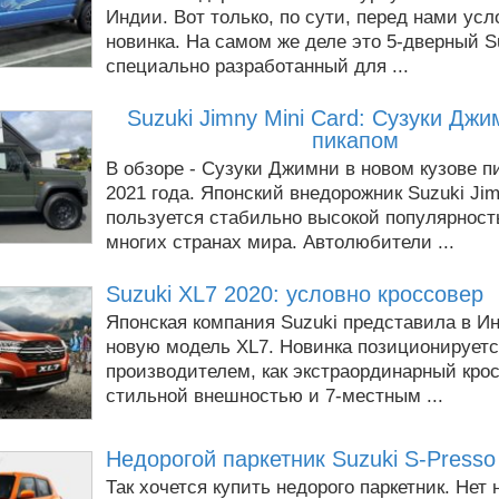
Индии. Вот только, по сути, перед нами усл
новинка. На самом же деле это 5-дверный Su
специально разработанный для ...
Suzuki Jimny Mini Card: Сузуки Джи
пикапом
В обзоре - Сузуки Джимни в новом кузове п
2021 года. Японский внедорожник Suzuki Ji
пользуется стабильно высокой популярност
многих странах мира. Автолюбители ...
Suzuki XL7 2020: условно кроссовер
Японская компания Suzuki представила в И
новую модель XL7. Новинка позиционирует
производителем, как экстраординарный крос
стильной внешностью и 7-местным ...
Недорогой паркетник Suzuki S-Presso
Так хочется купить недорого паркетник. Нет 