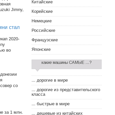
Китайские
овная
zuki Jimny,
Корейские
Немецкие
мни стал
Российские
икап 2020-
Французские
mny
Японские
ью во
какие машины САМЫЕ ...?
ндонезии
ся
... дорогие в мире
совер со
... дорогие из представительского
класса
... быстрые в мире
не за 1 млн.
... дешевые из китайских