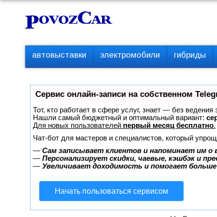
Перейти
К
к
о
контенту
н
т
П
автовыставки
электромобили
гибриды
е
е
р
н
в
т
о
Сервис онлайн-записи на собственном Teleg
е
м
Тот, кто работает в сфере услуг, знает — без ведения
е
Нашли самый бюджетный и оптимальный вариант:
сер
Для новых пользователей
первый месяц бесплатно
.
н
ю
Чат-бот для мастеров и специалистов, который упрощ
—
Сам записывает клиентов и напоминает им о 
—
Персонализирует скидки, чаевые, кэшбэк и пр
—
Увеличивает доходимость и помогает больше
Начать пользоваться сервисом