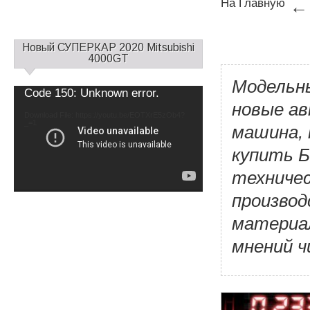
На Главную
С
Новый СУПЕРКАР 2020 Mitsubishi
а
4000GT
й
Модельны
д
Video
Code 150: Unknown error.
б
Player
новые ав
а
Download File: https://youtu.be/EOTXrE5zOb4?
_=1
р
машина, 
1
купить Б
техничес
производ
материал
мнений 