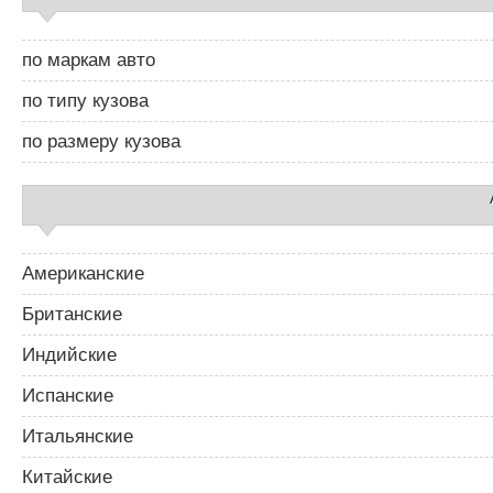
а
а
й
ц
д
и
по маркам авто
б
я
а
п
по типу кузова
р
о
2
з
по размеру кузова
а
п
и
с
я
м
Американские
Британские
Индийские
Испанские
Итальянские
Китайские