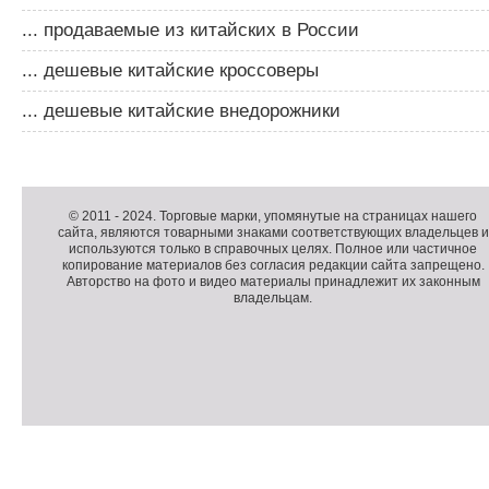
... продаваемые из китайских в России
... дешевые китайские кроссоверы
... дешевые китайские внедорожники
Д
о
Д
п
о
К
© 2011 -
2024
. Торговые марки, упомянутые на страницах нашего
сайта, являются товарными знаками соответствующих владельцев и
о
п
о
используются только в справочных целях. Полное или частичное
л
о
п
копирование материалов без согласия редакции сайта запрещено.
н
л
и
Авторство на фото и видео материалы принадлежит их законным
владельцам.
и
н
р
т
и
а
е
т
й
л
е
т
ь
л
н
ь
о
н
е
а
П
м
я