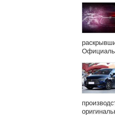
раскрывши
Официальн
производс
оригиналь