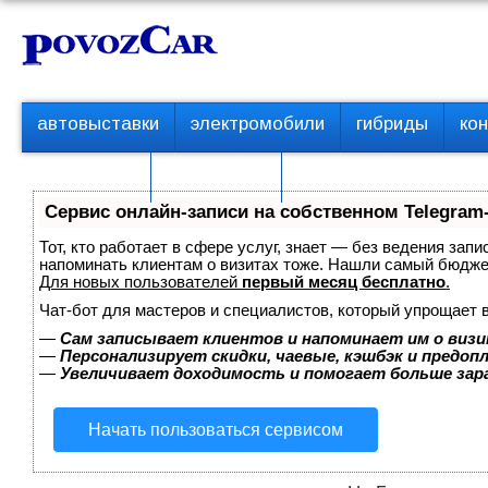
Перейти
К
к
о
контенту
н
т
П
автовыставки
электромобили
гибриды
ко
е
е
р
н
с пробегом
технологии
в
т
о
Сервис онлайн-записи на собственном Telegram
е
м
Тот, кто работает в сфере услуг, знает — без ведения запи
е
напоминать клиентам о визитах тоже. Нашли самый бюдж
Для новых пользователей
первый месяц бесплатно
.
н
ю
Чат-бот для мастеров и специалистов, который упрощает 
—
Сам записывает клиентов и напоминает им о визи
—
Персонализирует скидки, чаевые, кэшбэк и предоп
—
Увеличивает доходимость и помогает больше за
Начать пользоваться сервисом