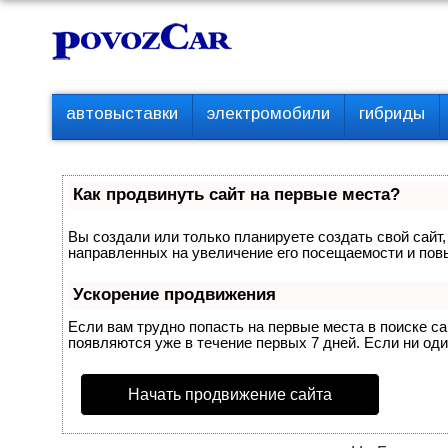
Перейти
К
к
о
контенту
н
т
П
автовыставки
электромобили
гибриды
е
е
р
н
в
т
о
Как продвинуть сайт на первые места?
е
м
Вы создали или только планируете создать свой сайт,
е
направленных на увеличение его посещаемости и пов
н
ю
Ускорение продвижения
Если вам трудно попасть на первые места в поиске с
появляются уже в течение первых 7 дней. Если ни один
Начать продвижение сайта