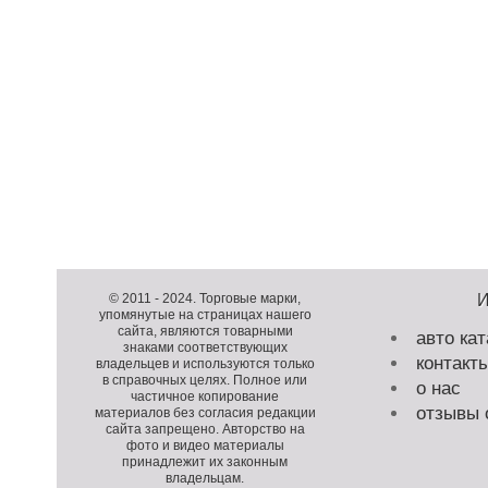
Д
о
Д
п
о
К
© 2011 -
2024
. Торговые марки,
упомянутые на страницах нашего
о
п
о
сайта, являются товарными
авто кат
л
о
п
знаками соответствующих
контакт
н
л
и
владельцев и используются только
в справочных целях. Полное или
и
н
р
о нас
частичное копирование
т
и
а
отзывы 
материалов без согласия редакции
е
т
й
сайта запрещено. Авторство на
фото и видео материалы
л
е
т
принадлежит их законным
ь
л
владельцам.