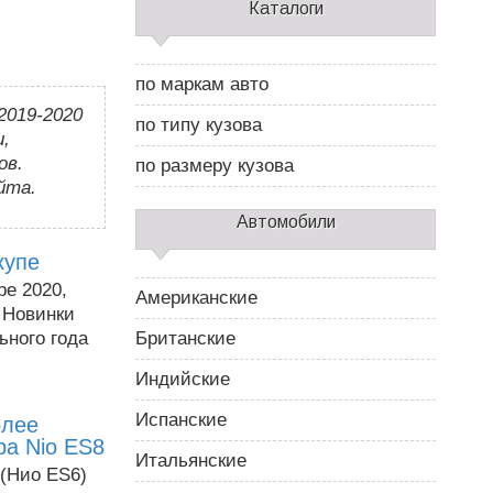
С
Каталоги
а
й
д
по маркам авто
б
2019-2020
а
по типу кузова
р
и,
2
ов.
по размеру кузова
йта.
Автомобили
купе
pe 2020,
Американские
 Новинки
ьного года
Британские
Индийские
Испанские
олее
ра Nio ES8
Итальянские
 (Нио ES6)