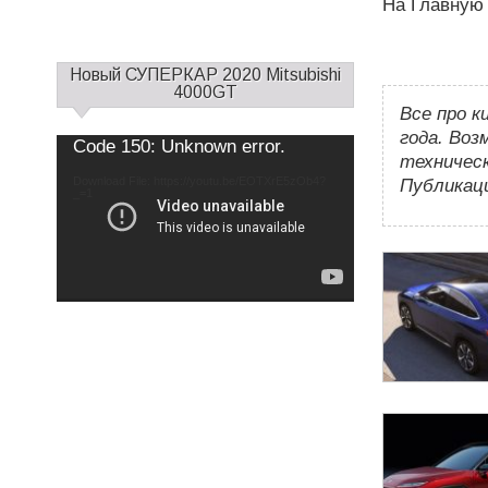
На Главную
С
Новый СУПЕРКАР 2020 Mitsubishi
а
4000GT
Все про к
й
д
года. Воз
Use
Video
Code 150: Unknown error.
Up/Down
б
техничес
Player
Arrow
keys
а
Download File: https://youtu.be/EOTXrE5zOb4?
to
Публикац
increase
_=1
р
or
decrease
1
volume.