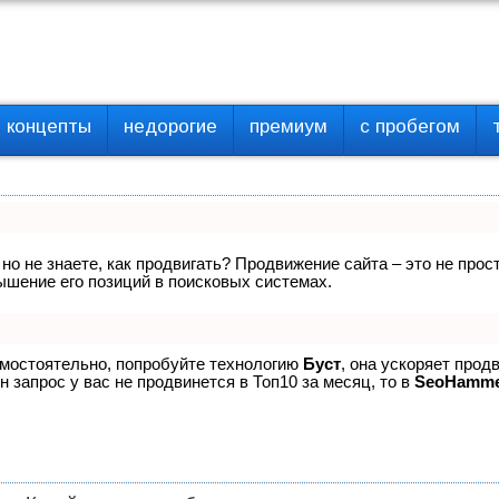
концепты
недорогие
премиум
с пробегом
 но не знаете, как продвигать? Продвижение сайта – это не про
ышение его позиций в поисковых системах.
амостоятельно, попробуйте технологию
Буст
, она ускоряет прод
 запрос у вас не продвинется в Топ10 за месяц, то в
SeoHamm