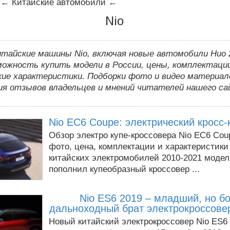
←
Китайские автомобили
←
Nio
итайские машины Nio, включая новые автомобили Нио 
можность купить модели в России, цены, комплектаци
кие характеристики. Подборки фото и видео материал
ия отзывов владельцев и мнений читателей нашего са
Nio EC6 Coupe: электрический кросс-
Обзор электро купе-кроссовера Nio EC6 Cou
фото, цена, комплектации и характеристики
китайских электромобилей 2010-2021 модел
пополнил купеобразный кроссовер ...
Nio ES6 2019 – младший, но б
дальноходный брат электрокроссове
Новый китайский электрокроссовер Nio ES6