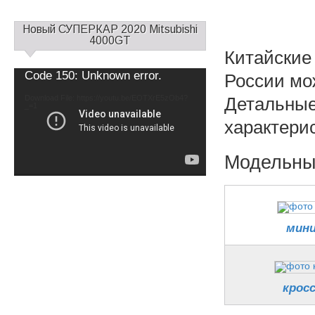
С
Новый СУПЕРКАР 2020 Mitsubishi
а
4000GT
Китайские 
й
д
Video
Code 150: Unknown error.
России мо
б
Player
а
Download File: https://youtu.be/EOTXrE5zOb4?
Детальные
_=1
р
характери
1
Модельны
мини
кросс