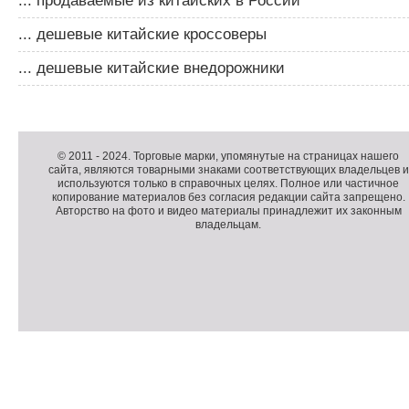
... продаваемые из китайских в России
... дешевые китайские кроссоверы
... дешевые китайские внедорожники
Д
о
Д
п
о
К
© 2011 -
2024
. Торговые марки, упомянутые на страницах нашего
сайта, являются товарными знаками соответствующих владельцев и
о
п
о
используются только в справочных целях. Полное или частичное
л
о
п
копирование материалов без согласия редакции сайта запрещено.
н
л
и
Авторство на фото и видео материалы принадлежит их законным
владельцам.
и
н
р
т
и
а
е
т
й
л
е
т
ь
л
н
ь
о
н
е
а
П
м
я
о
С
е
и
д
ч