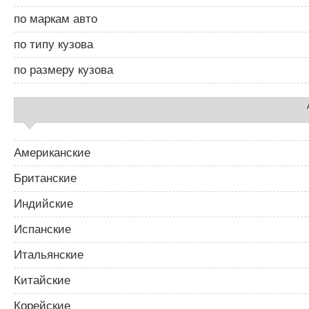
д
по маркам авто
б
а
по типу кузова
р
2
по размеру кузова
Американские
Британские
Индийские
Испанские
Итальянские
Китайские
Корейские