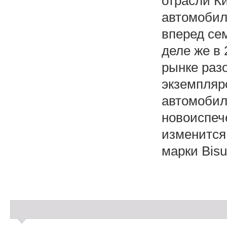
отрасли К
автомобил
вперед се
деле же в
рынке раз
экземпляро
автомобил
новоиспеч
изменится
марки Bisu
С
а
й