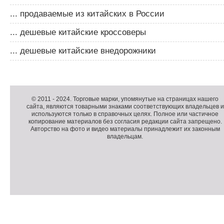
... продаваемые из китайских в России
... дешевые китайские кроссоверы
... дешевые китайские внедорожники
Д
о
Д
п
о
К
© 2011 -
2024
. Торговые марки, упомянутые на страницах нашего
сайта, являются товарными знаками соответствующих владельцев и
о
п
о
используются только в справочных целях. Полное или частичное
л
о
п
копирование материалов без согласия редакции сайта запрещено.
н
л
и
Авторство на фото и видео материалы принадлежит их законным
владельцам.
и
н
р
т
и
а
е
т
й
л
е
т
ь
л
н
ь
о
н
е
а
П
м
я