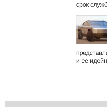
срок служб
представл
и ее идейн
Н
а
в
и
С
г