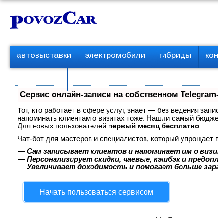
Перейти
К
к
о
контенту
н
т
П
автовыставки
электромобили
гибриды
ко
е
е
р
н
с пробегом
технологии
в
т
о
Сервис онлайн-записи на собственном Telegram
е
м
Тот, кто работает в сфере услуг, знает — без ведения запи
е
напоминать клиентам о визитах тоже. Нашли самый бюдж
Для новых пользователей
первый месяц бесплатно
.
н
ю
Чат-бот для мастеров и специалистов, который упрощает 
—
Сам записывает клиентов и напоминает им о визи
—
Персонализирует скидки, чаевые, кэшбэк и предоп
—
Увеличивает доходимость и помогает больше за
Начать пользоваться сервисом