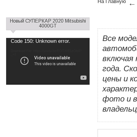
На Главную
С
Новый СУПЕРКАР 2020 Mitsubishi
а
4000GT
й
Все моде
д
Video
Code 150: Unknown error.
б
Player
автомоби
а
Download File: https://youtu.be/EOTXrE5zOb4?
_=1
р
включая 
1
года. Ск
цены и к
характер
фото и 
владельц