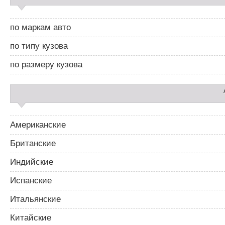
а
а
й
ц
д
и
по маркам авто
б
я
а
п
по типу кузова
р
о
2
з
по размеру кузова
а
п
и
с
я
м
Американские
Британские
Индийские
Испанские
Итальянские
Китайские