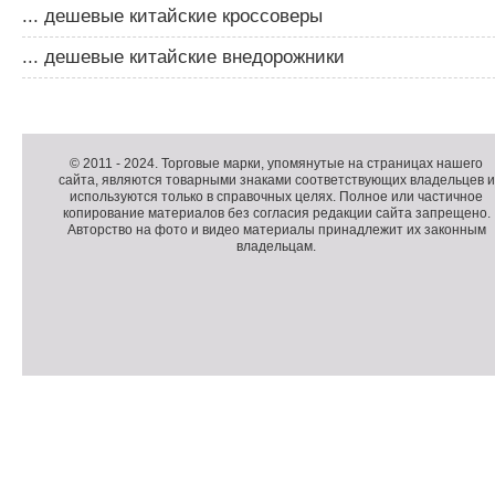
... дешевые китайские кроссоверы
... дешевые китайские внедорожники
Д
о
Д
п
о
К
© 2011 -
2024
. Торговые марки, упомянутые на страницах нашего
сайта, являются товарными знаками соответствующих владельцев и
о
п
о
используются только в справочных целях. Полное или частичное
л
о
п
копирование материалов без согласия редакции сайта запрещено.
н
л
и
Авторство на фото и видео материалы принадлежит их законным
владельцам.
и
н
р
т
и
а
е
т
й
л
е
т
ь
л
н
ь
о
н
е
а
П
м
я
о
С
е
и
д
ч
н
н
в
е