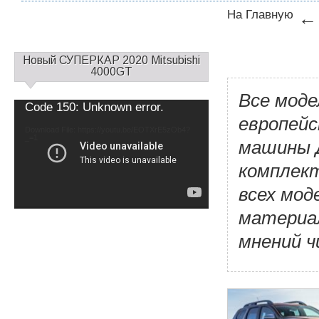
На Главную
С
Новый СУПЕРКАР 2020 Mitsubishi
а
4000GT
й
Все моде
д
Video
Code 150: Unknown error.
б
Player
европейс
а
Download File: https://youtu.be/EOTXrE5zOb4?
_=1
р
машины Д
1
комплект
всех мод
материал
мнений 