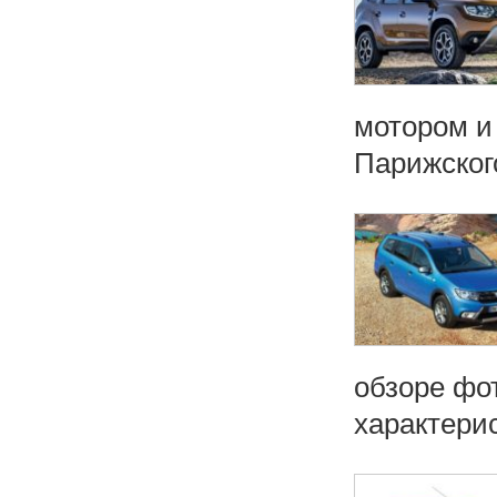
мотором и
Парижского
обзоре фот
характерис