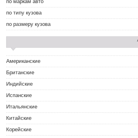
по маркам авто
б
я
а
п
по типу кузова
р
о
2
з
по размеру кузова
а
п
и
с
я
м
Американские
Британские
Индийские
Испанские
Итальянские
Китайские
Корейские