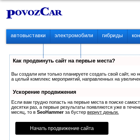
Перейти
К
к
о
контенту
н
т
П
автовыставки
электромобили
гибриды
ко
е
е
р
н
с пробегом
технологии
в
т
о
Как продвинуть сайт на первые места?
е
м
Вы создали или только планируете создать свой сайт, но н
е
а целый комплекс мероприятий, направленных на увеличен
н
ю
Ускорение продвижения
Если вам трудно попасть на первые места в поиске самос
десятки раз, а первые результаты появляются уже в течени
месяц, то в
SeoHammer
за бустер
вернут деньги.
Начать продвижение сайта