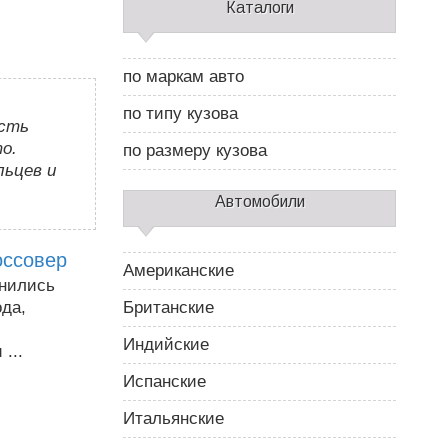
С
Каталоги
а
й
д
по маркам авто
б
а
по типу кузова
р
ость
2
о.
по размеру кузова
льцев и
Автомобили
оссовер
Американские
лнились
ода,
Британские
Индийские
...
Испанские
Итальянские