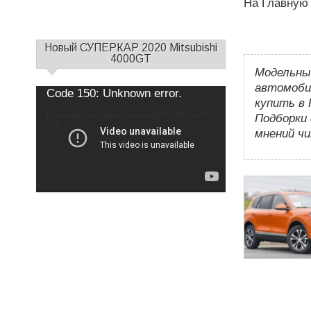
На Главную
С
Новый СУПЕРКАР 2020 Mitsubishi
а
4000GT
Модельны
й
д
автомобил
Use
Video
Code 150: Unknown error.
Up/Down
б
купить в 
Player
Arrow
keys
а
Download File: https://youtu.be/EOTXrE5zOb4?
to
Подборки 
increase
_=1
р
or
мнений ч
decrease
1
volume.