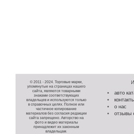
Д
о
Д
п
о
К
© 2011 -
2024
. Торговые марки,
упомянутые на страницах нашего
о
п
о
сайта, являются товарными
авто кат
л
о
п
знаками соответствующих
контакт
н
л
и
владельцев и используются только
в справочных целях. Полное или
и
н
р
о нас
частичное копирование
т
и
а
отзывы 
материалов без согласия редакции
е
т
й
сайта запрещено. Авторство на
фото и видео материалы
л
е
т
принадлежит их законным
ь
л
владельцам.