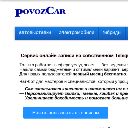
Перейти
К
к
о
контенту
н
т
П
автовыставки
электромобили
гибриды
е
е
р
н
в
т
о
Сервис онлайн-записи на собственном Teleg
е
м
Тот, кто работает в сфере услуг, знает — без ведения
е
Нашли самый бюджетный и оптимальный вариант:
сер
Для новых пользователей
первый месяц бесплатно
.
н
ю
Чат-бот для мастеров и специалистов, который упрощ
—
Сам записывает клиентов и напоминает им о 
—
Персонализирует скидки, чаевые, кэшбэк и пр
—
Увеличивает доходимость и помогает больше
Начать пользоваться сервисом