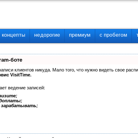
концепты
недорогие
премиум
с пробегом
ram-боте
 записи клиентов никуда. Мало того, что нужно видеть свое расп
вис VisitTime.
ает ведение записей:
визите;
едоплаты;
 зарабатывать;