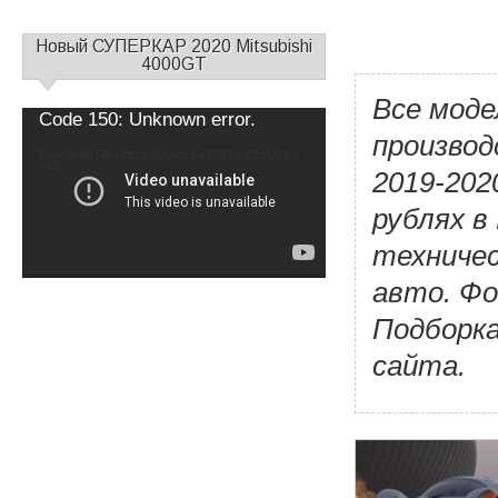
С
Новый СУПЕРКАР 2020 Mitsubishi
а
4000GT
й
Все моде
д
Video
Code 150: Unknown error.
б
Player
произво
а
Download File: https://youtu.be/EOTXrE5zOb4?
_=1
р
2019-202
1
рублях в
техничес
авто. Ф
Подборка
сайта.