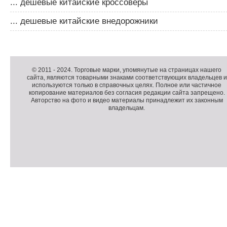
... дешевые китайские кроссоверы
... дешевые китайские внедорожники
Д
о
Д
п
о
К
© 2011 -
2024
. Торговые марки, упомянутые на страницах нашего
сайта, являются товарными знаками соответствующих владельцев и
о
п
о
используются только в справочных целях. Полное или частичное
л
о
п
копирование материалов без согласия редакции сайта запрещено.
н
л
и
Авторство на фото и видео материалы принадлежит их законным
владельцам.
и
н
р
т
и
а
е
т
й
л
е
т
ь
л
н
ь
о
н
е
а
П
м
я
о
С
е
и
д
ч
н
н
в
е
ю
ф