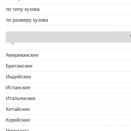
б
я
а
п
по типу кузова
р
о
2
з
по размеру кузова
а
п
и
с
я
м
Американские
Британские
Индийские
Испанские
Итальянские
Китайские
Корейские
Немецкие