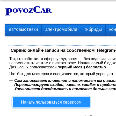
Перейти
К
к
о
контенту
н
т
П
автовыставки
электромобили
гибриды
ко
е
е
р
н
с пробегом
технологии
в
т
о
Сервис онлайн-записи на собственном Telegram
е
м
Тот, кто работает в сфере услуг, знает — без ведения запи
е
напоминать клиентам о визитах тоже. Нашли самый бюдж
Для новых пользователей
первый месяц бесплатно
.
н
ю
Чат-бот для мастеров и специалистов, который упрощает 
—
Сам записывает клиентов и напоминает им о визи
—
Персонализирует скидки, чаевые, кэшбэк и предоп
—
Увеличивает доходимость и помогает больше за
Начать пользоваться сервисом