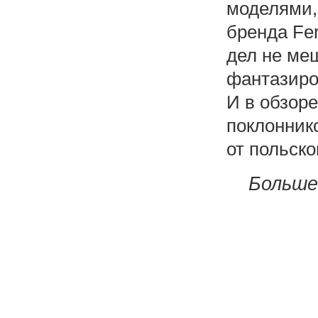
моделями,
бренда Fer
дел не ме
фантазиро
И в обзор
поклоннико
от польско
Больше 