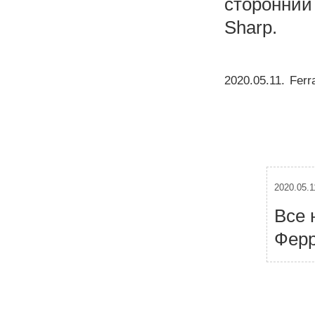
сторонний
Sharp.
2020.05.11
.
Ferra
2020.05.1
Все 
Ферр
Н
а
в