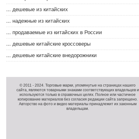
... дешевые из китайских
... надежные из китайских
... продаваемые из китайских в России
... дешевые китайские кроссоверы
... дешевые китайские внедорожники
Д
о
Д
п
о
К
© 2011 -
2024
. Торговые марки, упомянутые на страницах нашего
сайта, являются товарными знаками соответствующих владельцев и
о
п
о
используются только в справочных целях. Полное или частичное
л
о
п
копирование материалов без согласия редакции сайта запрещено.
н
л
и
Авторство на фото и видео материалы принадлежит их законным
владельцам.
и
н
р
т
и
а
е
т
й
л
е
т
ь
л