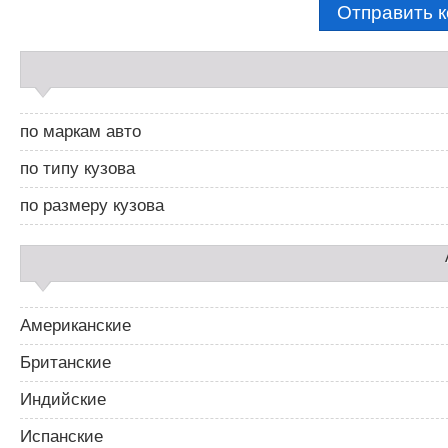
С
а
й
д
по маркам авто
б
а
по типу кузова
р
2
по размеру кузова
Американские
Британские
Индийские
Испанские