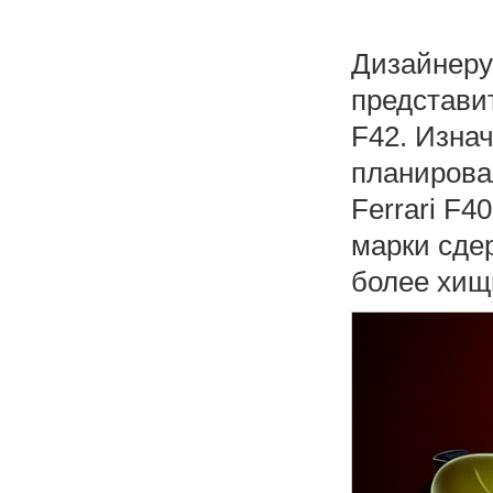
Дизайнеру
представи
F42. Изна
планирова
Ferrari F4
марки сде
более хищ