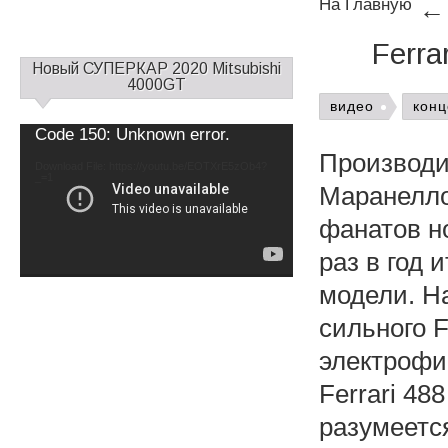
На Главную
Ferra
С
Новый СУПЕРКАР 2020 Mitsubishi
а
4000GT
й
видео
конц
д
Video
Code 150: Unknown error.
б
Player
Производи
а
Download File: https://youtu.be/EOTXrE5zOb4?
_=1
р
Маранелло 
1
фанатов н
раз в год
модели. Н
сильного F
электрофиц
Ferrari 48
разумеется