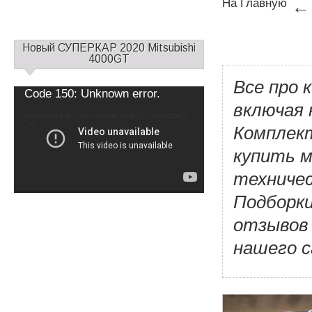
На Главную
С
Новый СУПЕРКАР 2020 Mitsubishi
а
4000GT
й
Все про 
д
Video
Code 150: Unknown error.
б
Player
включая 
а
Download File: https://youtu.be/EOTXrE5zOb4?
_=1
р
Комплек
1
купить м
техничес
Подборки
отзывов 
нашего с