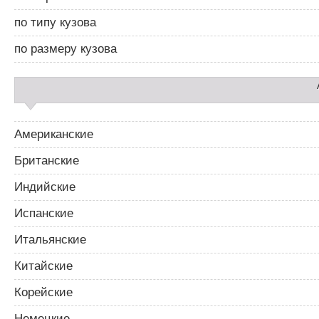
б
я
а
п
по типу кузова
р
о
2
з
по размеру кузова
а
п
и
с
я
м
Американские
Британские
Индийские
Испанские
Итальянские
Китайские
Корейские
Немецкие