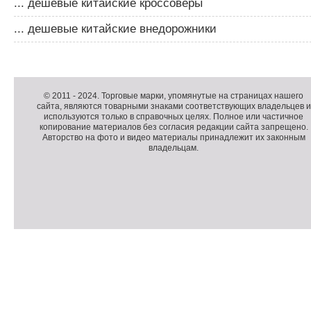
... дешевые китайские кроссоверы
... дешевые китайские внедорожники
Д
о
Д
п
о
К
© 2011 -
2024
. Торговые марки, упомянутые на страницах нашего
сайта, являются товарными знаками соответствующих владельцев и
о
п
о
используются только в справочных целях. Полное или частичное
л
о
п
копирование материалов без согласия редакции сайта запрещено.
н
л
и
Авторство на фото и видео материалы принадлежит их законным
владельцам.
и
н
р
т
и
а
е
т
й
л
е
т
ь
л
н
ь
о
н
е
а
П
м
я
о
С
е
и
д
ч
н
н
в
е
ю
ф