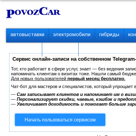
Перейти
К
к
о
контенту
н
т
П
автовыставки
электромобили
гибриды
ко
е
е
р
н
с пробегом
технологии
в
т
о
Сервис онлайн-записи на собственном Telegram
е
м
Тот, кто работает в сфере услуг, знает — без ведения запи
е
напоминать клиентам о визитах тоже. Нашли самый бюдж
Для новых пользователей
первый месяц бесплатно
.
н
ю
Чат-бот для мастеров и специалистов, который упрощает 
—
Сам записывает клиентов и напоминает им о визи
—
Персонализирует скидки, чаевые, кэшбэк и предоп
—
Увеличивает доходимость и помогает больше за
Начать пользоваться сервисом