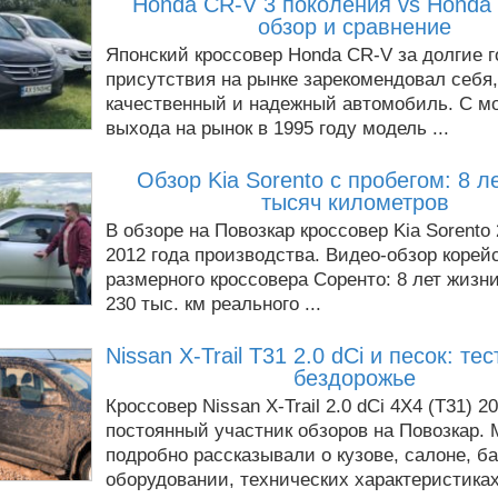
Honda CR-V 3 поколения vs Honda 
обзор и сравнение
Японский кроссовер Honda CR-V за долгие 
присутствия на рынке зарекомендовал себя,
качественный и надежный автомобиль. С м
выхода на рынок в 1995 году модель ...
Обзор Kia Sorento с пробегом: 8 л
тысяч километров
В обзоре на Повозкар кроссовер Kia Sorento
2012 года производства. Видео-обзор корей
размерного кроссовера Соренто: 8 лет жизн
230 тыс. км реального ...
Nissan X-Trail T31 2.0 dCi и песок: те
бездорожье
Кроссовер Nissan X-Trail 2.0 dCi 4Х4 (T31) 2
постоянный участник обзоров на Повозкар.
подробно рассказывали о кузове, салоне, ба
оборудовании, технических характеристиках 