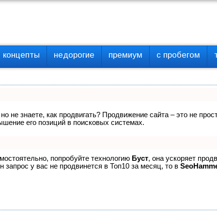
концепты
недорогие
премиум
с пробегом
 но не знаете, как продвигать? Продвижение сайта – это не про
ышение его позиций в поисковых системах.
амостоятельно, попробуйте технологию
Буст
, она ускоряет прод
 запрос у вас не продвинется в Топ10 за месяц, то в
SeoHamm