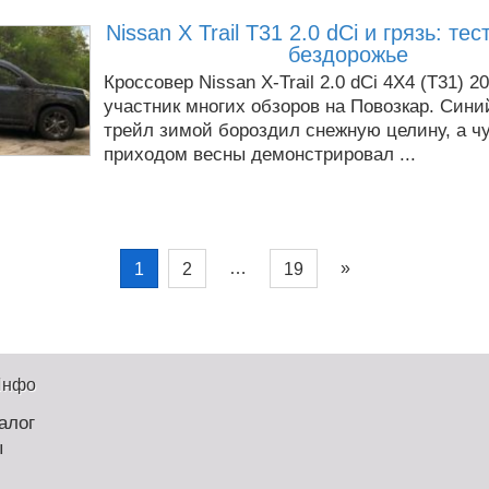
Nissan X Trail T31 2.0 dCi и грязь: те
бездорожье
Кроссовер Nissan X-Trail 2.0 dCi 4Х4 (T31) 2
участник многих обзоров на Повозкар. Сини
трейл зимой бороздил снежную целину, а чу
приходом весны демонстрировал ...
…
»
1
2
19
Инфо
алог
ы