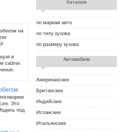
С
Каталоги
а
й
д
по маркам авто
б
обегом на
а
по типу кузова
р
лях
2
од
по размеру кузова
ция в
Автомобили
ем сайте.
нение.
Американские
робегом
Британские
 поговорим
Индийские
сия. Это
Модель под
Испанские
Итальянские