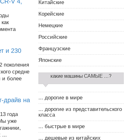
CR-V 4,
Китайские
Корейские
годы
 как
Немецкие
омента
Российские
Французские
ет и 230
Японские
 2 поколения
ского средне
какие машины САМЫЕ ...?
и и более
... дорогие в мире
ст-драйв на
... дорогие из представительского
013 года
класса
 Мы уже
... быстрые в мире
гажники,
...
... дешевые из китайских