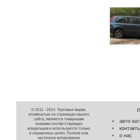
Н
а
в
и
Д
г
о
Д
а
п
о
К
© 2011 -
2024
. Торговые марки,
ц
упомянутые на страницах нашего
о
п
о
и
сайта, являются товарными
авто кат
л
о
п
я
знаками соответствующих
контакт
н
л
и
владельцев и используются только
п
в справочных целях. Полное или
и
н
р
о нас
о
частичное копирование