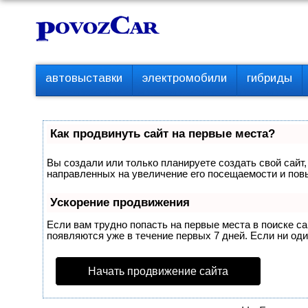
Перейти
К
к
о
контенту
н
т
П
автовыставки
электромобили
гибриды
е
е
р
н
в
т
о
Как продвинуть сайт на первые места?
е
м
Вы создали или только планируете создать свой сайт,
е
направленных на увеличение его посещаемости и пов
н
ю
Ускорение продвижения
Если вам трудно попасть на первые места в поиске с
появляются уже в течение первых 7 дней. Если ни один
Начать продвижение сайта