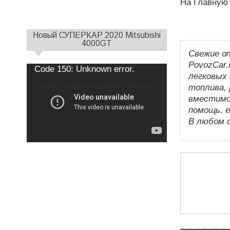
На Главную
С
Новый СУПЕРКАР 2020 Mitsubishi
а
4000GT
Свежие о
й
д
PovozCar.
Use
Video
Code 150: Unknown error.
Up/Down
б
легковых 
Player
Arrow
keys
а
Download File: https://youtu.be/EOTXrE5zOb4?
to
топлива, 
increase
_=1
р
or
вместимо
decrease
1
volume.
помощь, е
В любом 