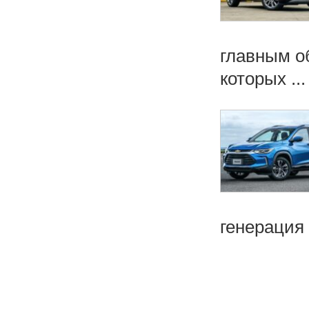
главным о
которых ...
генерация 
Н