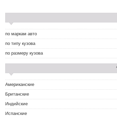
а
в
и
С
г
а
а
й
ц
д
и
по маркам авто
б
я
а
п
по типу кузова
р
о
2
з
по размеру кузова
а
п
и
с
я
м
Американские
Британские
Индийские
Испанские