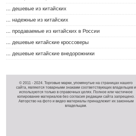
... дешевые из китайских
... надежные из китайских
... продаваемые из китайских в России
... дешевые китайские кроссоверы
... дешевые китайские внедорожники
Д
о
Д
п
о
К
© 2011 -
2024
. Торговые марки, упомянутые на страницах нашего
сайта, являются товарными знаками соответствующих владельцев и
о
п
о
используются только в справочных целях. Полное или частичное
л
о
п
копирование материалов без согласия редакции сайта запрещено.
н
л
и
Авторство на фото и видео материалы принадлежит их законным
владельцам.
и
н
р
т
и
а
е
т
й
л
е
т
ь
л