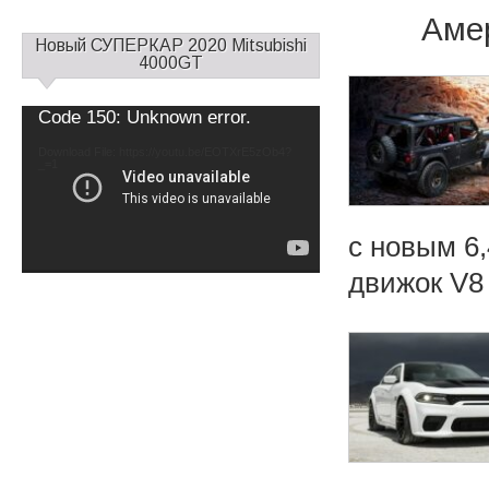
Аме
С
Новый СУПЕРКАР 2020 Mitsubishi
а
4000GT
й
д
Video
Code 150: Unknown error.
б
Player
а
Download File: https://youtu.be/EOTXrE5zOb4?
_=1
р
1
с новым 6
движок V8 