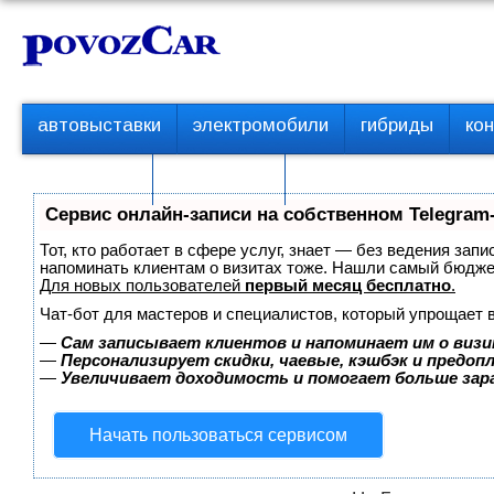
Перейти
К
к
о
контенту
н
т
П
автовыставки
электромобили
гибриды
ко
е
е
р
н
с пробегом
технологии
в
т
о
Сервис онлайн-записи на собственном Telegram
е
м
Тот, кто работает в сфере услуг, знает — без ведения запи
е
напоминать клиентам о визитах тоже. Нашли самый бюдж
Для новых пользователей
первый месяц бесплатно
.
н
ю
Чат-бот для мастеров и специалистов, который упрощает 
—
Сам записывает клиентов и напоминает им о визи
—
Персонализирует скидки, чаевые, кэшбэк и предоп
—
Увеличивает доходимость и помогает больше за
Начать пользоваться сервисом