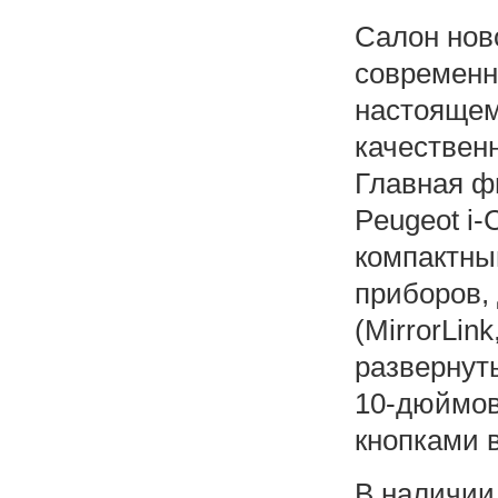
Салон нов
современн
настоящем
качествен
Главная ф
Peugeot i-
компактны
приборов,
(MirrorLink
развернуты
10-дюймов
кнопками 
В наличии