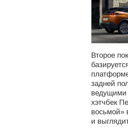
Второе по
базируетс
платформе
задней по
ведущими 
хэтчбек П
восьмой» 
и выгляди