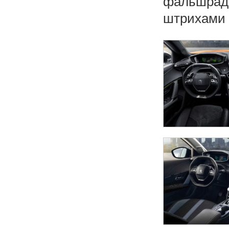
фальшради
штрихами 