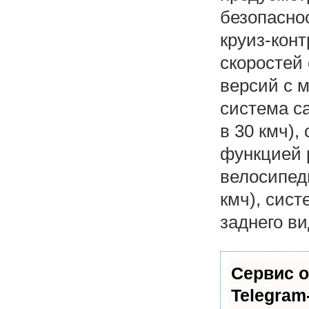
безопасно
круиз-кон
скоростей 
версий с 
система с
в 30 кмч),
функцией 
велосипеди
кмч), сис
заднего ви
Сервис о
Telegram