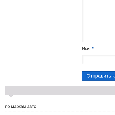
*
Имя
С
а
й
д
по маркам авто
б
а