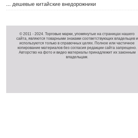
... дешевые китайские внедорожники
Д
о
Д
п
о
К
© 2011 -
2024
. Торговые марки, упомянутые на страницах нашего
сайта, являются товарными знаками соответствующих владельцев и
о
п
о
используются только в справочных целях. Полное или частичное
л
о
п
копирование материалов без согласия редакции сайта запрещено.
н
л
и
Авторство на фото и видео материалы принадлежит их законным
владельцам.
и
н
р
т
и
а
е
т
й
л
е
т
ь
л
н
ь
о
н
е
а
П
м
я
о
С
е
и
д
ч
н
н
в
е
ю
ф
а
т
о
л
ч