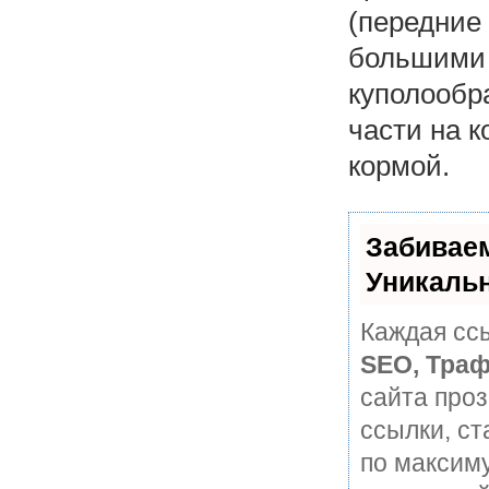
(передние 
большими 
куполообр
части на к
кормой.
Забивае
Уникаль
Каждая ссы
SEO, Траф
сайта про
ссылки, ст
по максим