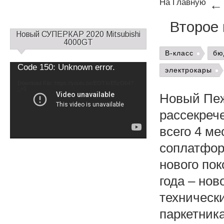
На Главную
Второе 
С
Новый СУПЕРКАР 2020 Mitsubishi
а
4000GT
й
B-класс
бю
д
Video
Code 150: Unknown error.
электрокары
б
Player
а
Download File: https://youtu.be/EOTXrE5zOb4?
_=1
р
Новый Пеж
1
рассекреч
всего 4 ме
соплатфор
нового пок
года – нов
техническ
паркетника