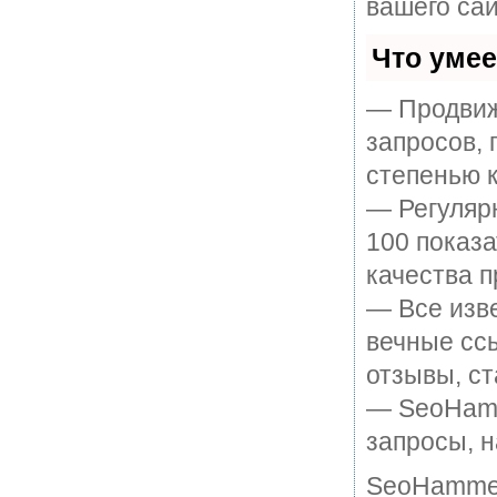
вашего сай
Что уме
— Продвиж
запросов, 
степенью к
— Регулярн
100 показ
качества п
— Все изв
вечные ссы
отзывы, ст
— SeoHamme
запросы, н
SeoHammer