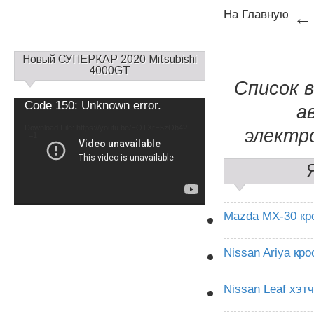
На Главную
←
С
Новый СУПЕРКАР 2020 Mitsubishi
а
4000GT
Список в
й
д
Video
Code 150: Unknown error.
а
б
Player
а
Download File: https://youtu.be/EOTXrE5zOb4?
электро
_=1
р
1
Mazda MX-30 кр
Nissan Ariya кр
Nissan Leaf хэт