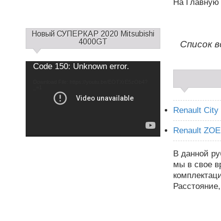
На Главную
С
Новый СУПЕРКАР 2020 Mitsubishi
а
4000GT
Список в
й
д
Use
Video
Code 150: Unknown error.
Up/Down
б
Player
Arrow
keys
а
Download File: https://youtu.be/EOTXrE5zOb4?
to
increase
_=1
р
or
decrease
1
volume.
Renault City
Renault ZOE
В данной ру
мы в свое 
комплектаци
Расстояние,