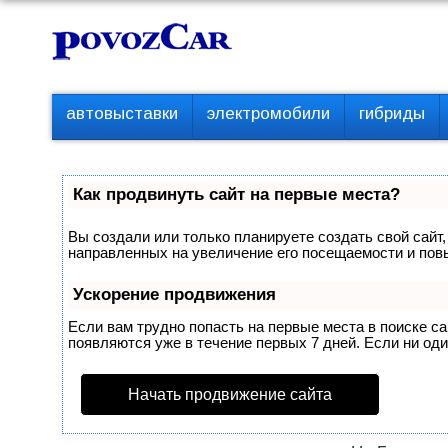
Перейти
К
к
о
контенту
н
т
П
автовыставки
электромобили
гибриды
е
е
р
н
в
т
о
Как продвинуть сайт на первые места?
е
м
Вы создали или только планируете создать свой сайт,
е
направленных на увеличение его посещаемости и пов
н
ю
Ускорение продвижения
Если вам трудно попасть на первые места в поиске с
появляются уже в течение первых 7 дней. Если ни один
Начать продвижение сайта