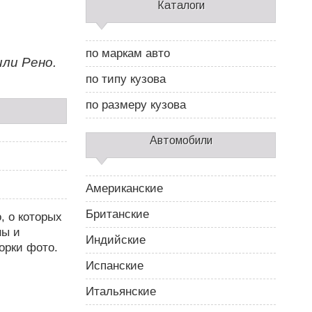
С
Каталоги
а
й
д
по маркам авто
б
ли Рено.
а
по типу кузова
р
2
по размеру кузова
Автомобили
Американские
Британские
, о которых
ны и
Индийские
орки фото.
Испанские
Итальянские