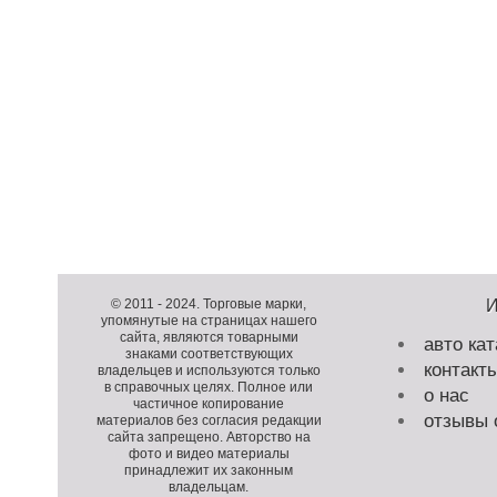
Д
о
Д
п
о
К
© 2011 -
2024
. Торговые марки,
упомянутые на страницах нашего
о
п
о
сайта, являются товарными
авто кат
л
о
п
знаками соответствующих
контакт
н
л
и
владельцев и используются только
в справочных целях. Полное или
и
н
р
о нас
частичное копирование
т
и
а
отзывы 
материалов без согласия редакции
е
т
й
сайта запрещено. Авторство на
фото и видео материалы
л
е
т
принадлежит их законным
ь
л
владельцам.