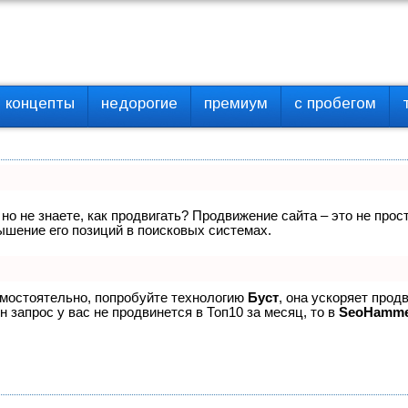
концепты
недорогие
премиум
с пробегом
 но не знаете, как продвигать? Продвижение сайта – это не про
ышение его позиций в поисковых системах.
амостоятельно, попробуйте технологию
Буст
, она ускоряет прод
 запрос у вас не продвинется в Топ10 за месяц, то в
SeoHamm