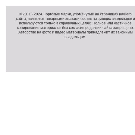
Д
о
Д
п
о
К
© 2011 -
2024
. Торговые марки, упомянутые на страницах нашего
сайта, являются товарными знаками соответствующих владельцев и
о
п
о
используются только в справочных целях. Полное или частичное
л
о
п
копирование материалов без согласия редакции сайта запрещено.
н
л
и
Авторство на фото и видео материалы принадлежит их законным
владельцам.
и
н
р
т
и
а
е
т
й
л
е
т
ь
л
н
ь
о
н
е
а
П
м
я
о
С
е
и
д
ч
н
н
в
е
ю
ф
а
т
о
л
ч
р
и
м
к
а
и