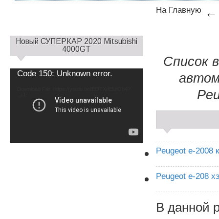
На Главную
←
С
Новый СУПЕРКАР 2020 Mitsubishi
а
4000GT
Список в
й
д
Video
Code 150: Unknown error.
автом
б
Player
а
Download File: https://youtu.be/EOTXrE5zOb4?
Peu
_=1
р
1
Peugeot e-2008 
Peugeot e-208 х
В данной 