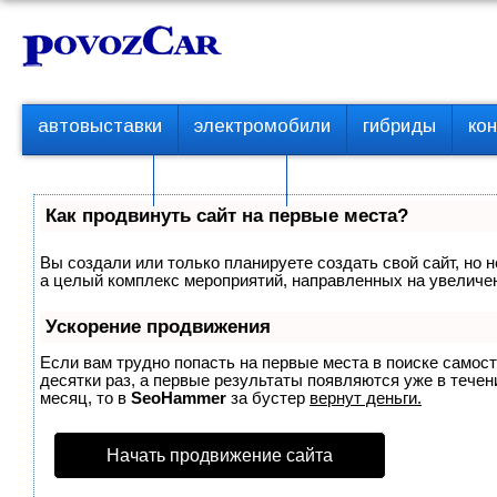
Перейти
К
к
о
контенту
н
т
П
автовыставки
электромобили
гибриды
ко
е
е
р
н
с пробегом
технологии
в
т
о
Как продвинуть сайт на первые места?
е
м
Вы создали или только планируете создать свой сайт, но н
е
а целый комплекс мероприятий, направленных на увеличен
н
ю
Ускорение продвижения
Если вам трудно попасть на первые места в поиске самос
десятки раз, а первые результаты появляются уже в течени
месяц, то в
SeoHammer
за бустер
вернут деньги.
Начать продвижение сайта