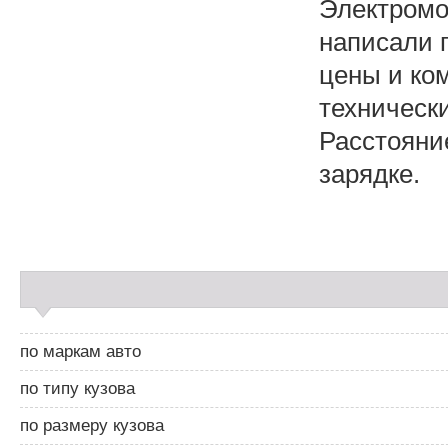
Электромо
написали 
цены и ко
технически
Расстояни
зарядке.
С
а
й
д
по маркам авто
б
а
по типу кузова
р
2
по размеру кузова