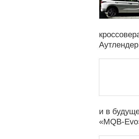
кроссовер
Аутлендер 
и в будущ
«MQB-Evo».