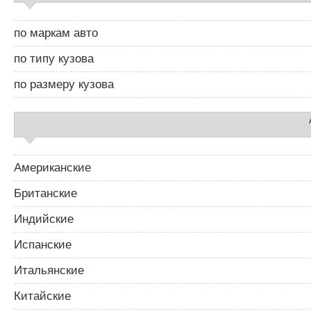
а
й
ц
д
и
по маркам авто
б
я
а
п
по типу кузова
р
о
2
з
по размеру кузова
а
п
и
с
я
м
Американские
Британские
Индийские
Испанские
Итальянские
Китайские