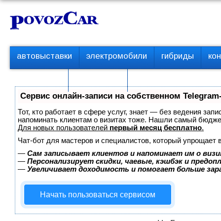
Перейти
К
к
о
контенту
н
т
П
автовыставки
электромобили
гибриды
ко
е
е
р
н
с пробегом
технологии
в
т
о
Сервис онлайн-записи на собственном Telegram
е
м
Тот, кто работает в сфере услуг, знает — без ведения запи
е
напоминать клиентам о визитах тоже. Нашли самый бюдж
Для новых пользователей
первый месяц бесплатно
.
н
ю
Чат-бот для мастеров и специалистов, который упрощает 
—
Сам записывает клиентов и напоминает им о визи
—
Персонализирует скидки, чаевые, кэшбэк и предоп
—
Увеличивает доходимость и помогает больше за
Начать пользоваться сервисом