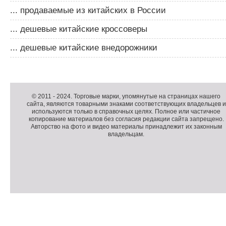
... продаваемые из китайских в России
... дешевые китайские кроссоверы
... дешевые китайские внедорожники
Д
о
Д
п
о
К
© 2011 -
2024
. Торговые марки, упомянутые на страницах нашего
сайта, являются товарными знаками соответствующих владельцев и
о
п
о
используются только в справочных целях. Полное или частичное
л
о
п
копирование материалов без согласия редакции сайта запрещено.
н
л
и
Авторство на фото и видео материалы принадлежит их законным
владельцам.
и
н
р
т
и
а
е
т
й
л
е
т
ь
л
н
ь
о
н
е
а
П
м
я
о
С