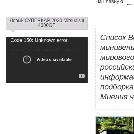
На Главную
←
С
Новый СУПЕРКАР 2020 Mitsubishi
а
4000GT
й
Список В
д
Video
Code 150: Unknown error.
б
Player
минивены
а
Download File: https://youtu.be/EOTXrE5zOb4?
_=1
р
мирового
1
российск
информац
подборка
Мнения 