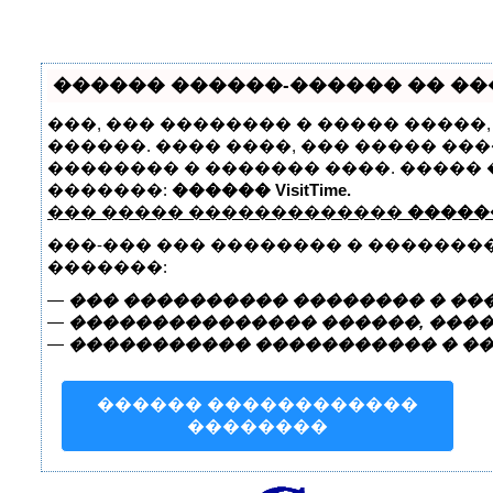
������ ������-������ �� ����
���, ��� �������� � ����� �����
������. ���� ����, ��� ����� ��
�������� � ������� ����. �����
�������:
������ VisitTime.
��� ����� �������������
�����
���-��� ��� �������� � �������
�������:
—
��� ���������� �������� � ���
—
��������������� ������, ����
—
����������� ����������� � �
������ ������������
��������