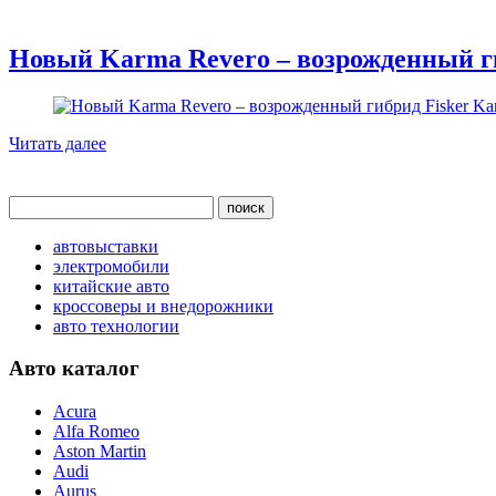
Новый Karma Revero – возрожденный г
Читать далее
автовыставки
электромобили
китайские авто
кроссоверы и внедорожники
авто технологии
Авто каталог
Acura
Alfa Romeo
Aston Martin
Audi
Aurus