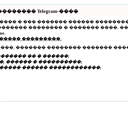
������ Telegram-����
����� � ��� ������� ������ ��������
������� �������� � ������� ����. �
me.
 ����� ���������
.
����, ������� �������� ������� ���
������ �� � ������;
, ������ � ����������;
����� ������ ������������;