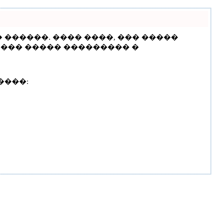
 ������. ���� ����, ��� �����
���� ����� ��������� �
����: