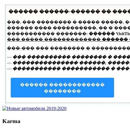
������ ������-������ �� �����
���, ��� �������� � ����� �����, 
������ ���� ����������, �� � ���
����������� �������:
������ VisitTi
��� ����� �������������
������
���-��� ��� �������� � ��������
—
��� ���������� �������� � ����
—
��������������� ������, ������
—
����������� ����������� � ���
������ ������������
��������
Karma