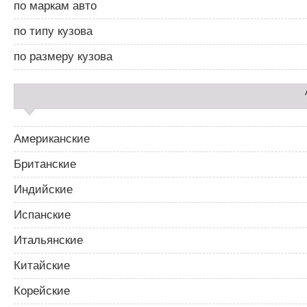
и
по маркам авто
б
я
а
п
по типу кузова
р
о
2
з
по размеру кузова
а
п
и
с
я
м
Американские
Британские
Индийские
Испанские
Итальянские
Китайские
Корейские