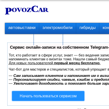
Перейти
К
к
о
контенту
н
т
П
автовыставки
электромобили
гибриды
ко
е
е
р
н
с пробегом
технологии
в
т
о
Сервис онлайн-записи на собственном Telegram
е
м
Тот, кто работает в сфере услуг, знает — без ведения запи
е
напоминать клиентам о визитах тоже. Нашли самый бюдж
Для новых пользователей
первый месяц бесплатно
.
н
ю
Чат-бот для мастеров и специалистов, который упрощает 
—
Сам записывает клиентов и напоминает им о визи
—
Персонализирует скидки, чаевые, кэшбэк и предоп
—
Увеличивает доходимость и помогает больше за
Начать пользоваться сервисом