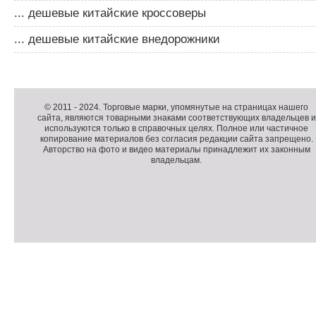
... дешевые китайские кроссоверы
... дешевые китайские внедорожники
Д
о
Д
п
о
К
© 2011 -
2024
. Торговые марки, упомянутые на страницах нашего
сайта, являются товарными знаками соответствующих владельцев и
о
п
о
используются только в справочных целях. Полное или частичное
л
о
п
копирование материалов без согласия редакции сайта запрещено.
н
л
и
Авторство на фото и видео материалы принадлежит их законным
владельцам.
и
н
р
т
и
а
е
т
й
л
е
т
ь
л
н
ь
о
н
е
а
П
м
я
о
С
е
и
д
ч
н
н
в