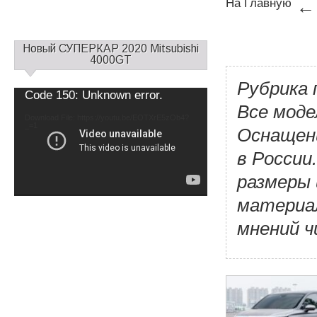
На Главную
С
Новый СУПЕРКАР 2020 Mitsubishi
а
4000GT
й
Рубрика 
д
Video
Code 150: Unknown error.
б
Player
Все моде
а
Download File: https://youtu.be/EOTXrE5zOb4?
_=1
р
Оснащен
1
в России
размеры 
материал
мнений 