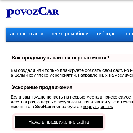
Перейти
К
к
о
контенту
н
т
П
автовыставки
электромобили
гибриды
ко
е
е
р
н
с пробегом
технологии
в
т
о
Как продвинуть сайт на первые места?
е
м
Вы создали или только планируете создать свой сайт, но н
е
а целый комплекс мероприятий, направленных на увеличен
н
ю
Ускорение продвижения
Если вам трудно попасть на первые места в поиске самос
десятки раз, а первые результаты появляются уже в течени
месяц, то в
SeoHammer
за бустер
вернут деньги.
Начать продвижение сайта