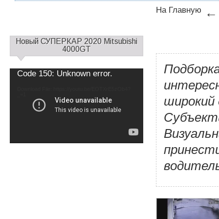
На Главную
←
С
Новый СУПЕРКАР 2020 Mitsubishi
а
4000GT
й
Подборка
д
Video
Code 150: Unknown error.
б
Player
интересн
а
Download File: https://youtu.be/EOTXrE5zOb4?
_=1
р
широкий
1
Субъект
Визуальн
принести
водитель