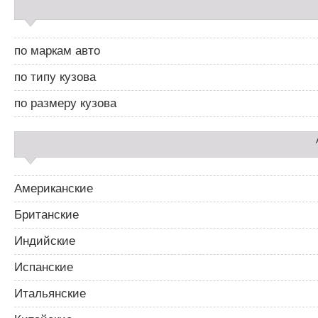
С
а
й
д
по маркам авто
б
а
по типу кузова
р
2
по размеру кузова
Американские
Британские
Индийские
Испанские
Итальянские