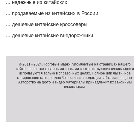
... надежные из китайских
... продаваемые из китайских в России
... дешевые китайские кроссоверы
... дешевые китайские внедорожники
Д
о
Д
п
о
К
© 2011 -
2024
. Торговые марки, упомянутые на страницах нашего
сайта, являются товарными знаками соответствующих владельцев и
о
п
о
используются только в справочных целях. Полное или частичное
л
о
п
копирование материалов без согласия редакции сайта запрещено.
н
л
и
Авторство на фото и видео материалы принадлежит их законным
владельцам.
и
н
р
т
и
а
е
т
й
л
е
т
ь
л
н
ь
о
н
е
а
П