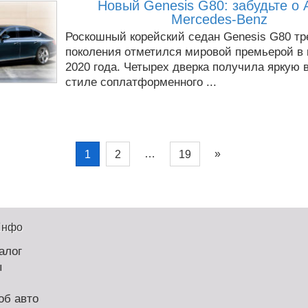
Новый Genesis G80: забудьте о A
Mercedes-Benz
Роскошный корейский седан Genesis G80 тр
поколения отметился мировой премьерой в 
2020 года. Четырех дверка получила яркую 
стиле соплатформенного ...
…
»
1
2
19
Инфо
алог
ы
об авто