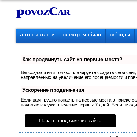
Перейти
К
к
о
контенту
н
т
П
автовыставки
электромобили
гибриды
е
е
р
н
в
т
о
Как продвинуть сайт на первые места?
е
м
Вы создали или только планируете создать свой сайт,
е
направленных на увеличение его посещаемости и пов
н
ю
Ускорение продвижения
Если вам трудно попасть на первые места в поиске с
появляются уже в течение первых 7 дней. Если ни один
Начать продвижение сайта