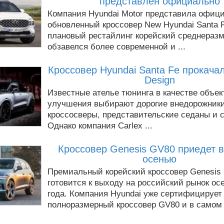
представлен официально
Компания Hyundai Motor представила офиц
обновленный кроссовер New Hyundai Santa 
плановый рестайлинг корейский среднераз
обзавелся более современной и ...
Кроссовер Hyundai Santa Fe прокачал
Design
Известные ателье тюнинга в качестве объек
улучшения выбирают дорогие внедорожники
кроссосверы, представительские седаны и с
Однако компания Carlex ...
Кроссовер Genesis GV80 приедет 
осенью
Премиальный корейский кроссовер Genesis
готовится к выходу на российский рынок ос
года. Компания Hyundai уже сертифицирует
полноразмерный кроссовер GV80 и в самом .