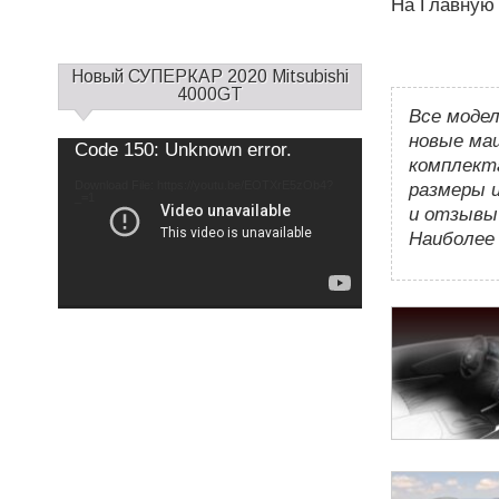
На Главную
С
Новый СУПЕРКАР 2020 Mitsubishi
а
4000GT
Все модел
й
д
новые маш
Use
Video
Code 150: Unknown error.
Up/Down
б
комплект
Player
Arrow
keys
а
Download File: https://youtu.be/EOTXrE5zOb4?
to
размеры и
increase
_=1
р
or
и отзывы 
decrease
1
volume.
Наиболее