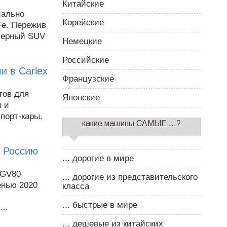
Китайские
иально
Корейские
Fe. Пережив
мерный SUV
Немецкие
Российские
и в Carlex
Французские
тов для
Японские
 и
порт-кары.
какие машины САМЫЕ ...?
в Россию
... дорогие в мире
 GV80
... дорогие из представительского
енью 2020
класса
... быстрые в мире
..
... дешевые из китайских