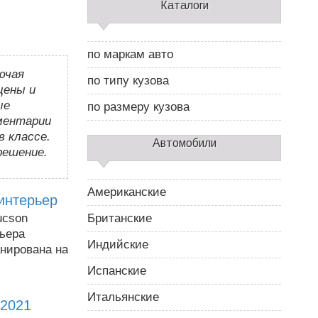
С
Каталоги
а
й
д
по маркам авто
б
ючая
а
по типу кузова
р
цены и
2
ые
по размеру кузова
мментарии
в классе.
Автомобили
решение.
Американские
интерьер
ucson
Британские
мьера
Индийские
анирована на
Испанские
Итальянские
 2021