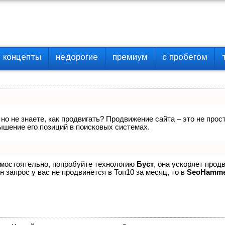
концепты
недорогие
премиум
с пробегом
 но не знаете, как продвигать? Продвижение сайта – это не про
ышение его позиций в поисковых системах.
амостоятельно, попробуйте технологию
Буст
, она ускоряет прод
 запрос у вас не продвинется в Топ10 за месяц, то в
SeoHamm