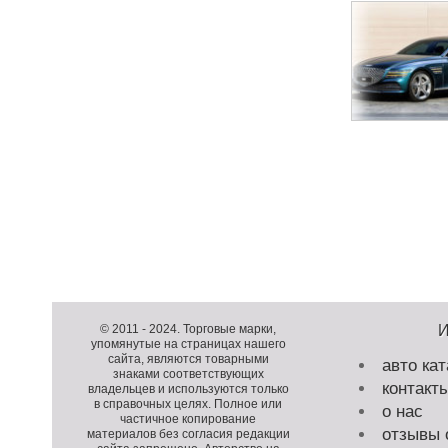
Н
а
в
и
Д
г
о
Д
а
п
о
К
© 2011 -
2024
. Торговые марки,
ц
упомянутые на страницах нашего
о
п
о
и
сайта, являются товарными
авто кат
л
о
п
я
знаками соответствующих
контакт
н
л
и
владельцев и используются только
п
в справочных целях. Полное или
и
н
р
о нас
о
частичное копирование
т
и
а
з
отзывы 
материалов без согласия редакции