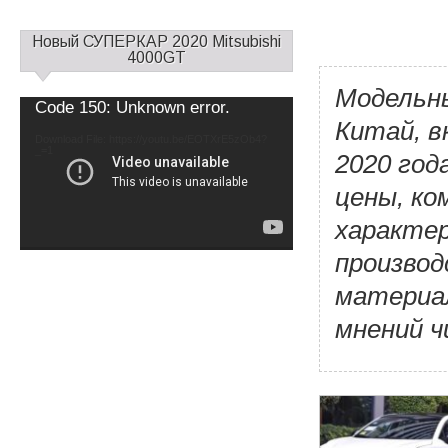
С
Новый СУПЕРКАР 2020 Mitsubishi
а
4000GT
й
Модельны
д
Video
Code 150: Unknown error.
б
Player
Китай, в
а
Download File: https://youtu.be/EOTXrE5zOb4?
_=1
р
2020 год
1
цены, ко
характер
производ
материал
мнений 