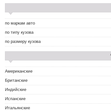
и
С
г
а
а
й
ц
д
и
по маркам авто
б
я
а
п
по типу кузова
р
о
2
з
по размеру кузова
а
п
и
с
я
м
Американские
Британские
Индийские
Испанские
Итальянские