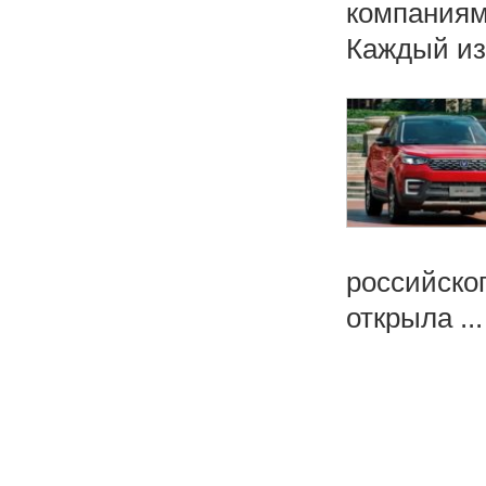
компаниям
Каждый из
российско
открыла ...
Н
а
в