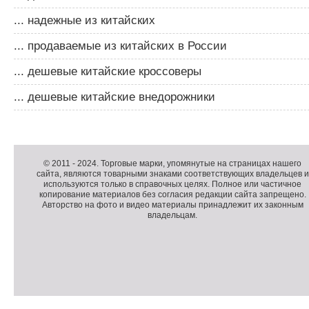
... надежные из китайских
... продаваемые из китайских в России
... дешевые китайские кроссоверы
... дешевые китайские внедорожники
Д
о
Д
п
о
К
© 2011 -
2024
. Торговые марки, упомянутые на страницах нашего
сайта, являются товарными знаками соответствующих владельцев и
о
п
о
используются только в справочных целях. Полное или частичное
л
о
п
копирование материалов без согласия редакции сайта запрещено.
н
л
и
Авторство на фото и видео материалы принадлежит их законным
владельцам.
и
н
р
т
и
а
е
т
й
л
е
т
ь
л
н
ь
о
н