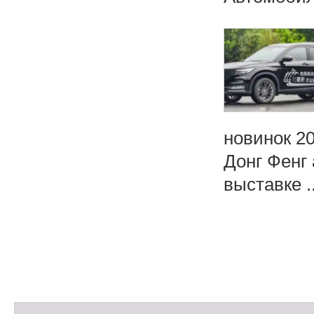
новинок 2
Донг Фенг 
выставке ..
Н
а
в
и
С
г