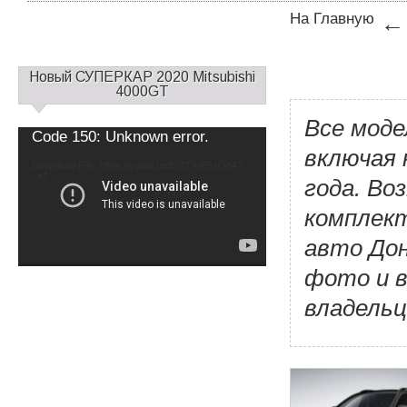
На Главную
С
Новый СУПЕРКАР 2020 Mitsubishi
а
4000GT
й
Все моде
д
Video
Code 150: Unknown error.
б
Player
включая 
а
Download File: https://youtu.be/EOTXrE5zOb4?
_=1
р
года. Во
1
комплект
авто Дон
фото и в
владельц