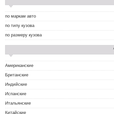
а
а
й
ц
д
и
по маркам авто
б
я
а
п
по типу кузова
р
о
2
з
по размеру кузова
а
п
и
с
я
м
Американские
Британские
Индийские
Испанские
Итальянские
Китайские