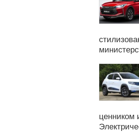
стилизован
министерст
ценником 
Электричес