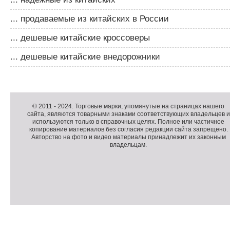
... продаваемые из китайских в России
... дешевые китайские кроссоверы
... дешевые китайские внедорожники
Д
о
Д
п
о
К
© 2011 -
2024
. Торговые марки, упомянутые на страницах нашего
сайта, являются товарными знаками соответствующих владельцев и
о
п
о
используются только в справочных целях. Полное или частичное
л
о
п
копирование материалов без согласия редакции сайта запрещено.
н
л
и
Авторство на фото и видео материалы принадлежит их законным
владельцам.
и
н
р
т
и
а
е
т
й
л
е
т
ь
л
н
ь
о
н
е
а
П