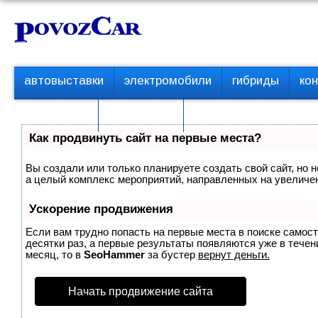
Перейти
К
к
о
контенту
н
т
П
автовыставки
электромобили
гибриды
ко
е
е
р
н
с пробегом
технологии
в
т
о
Как продвинуть сайт на первые места?
е
м
Вы создали или только планируете создать свой сайт, но н
е
а целый комплекс мероприятий, направленных на увеличен
н
ю
Ускорение продвижения
Если вам трудно попасть на первые места в поиске самос
десятки раз, а первые результаты появляются уже в течени
месяц, то в
SeoHammer
за бустер
вернут деньги.
Начать продвижение сайта