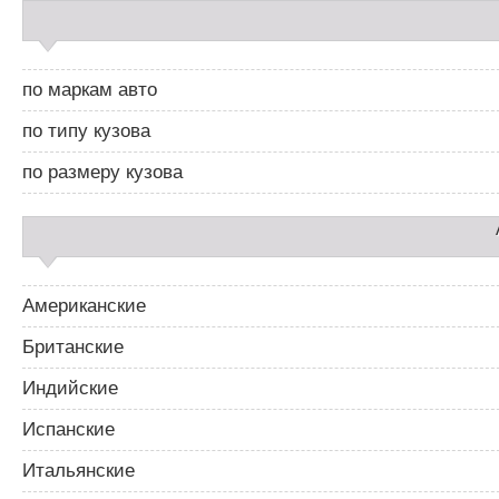
С
г
а
а
й
ц
д
и
по маркам авто
б
я
а
п
по типу кузова
р
о
2
з
по размеру кузова
а
п
и
с
я
м
Американские
Британские
Индийские
Испанские
Итальянские