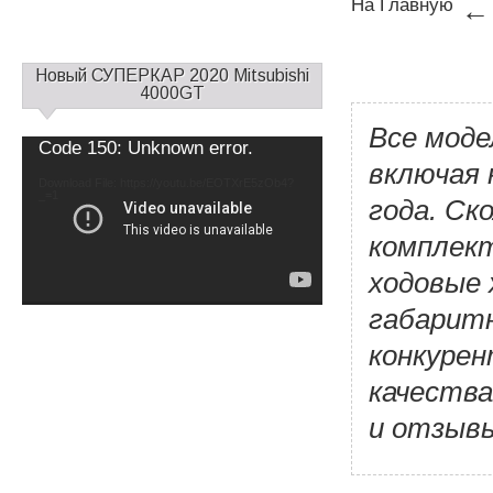
На Главную
С
Новый СУПЕРКАР 2020 Mitsubishi
а
4000GT
й
Все мод
д
Video
Code 150: Unknown error.
б
Player
включая 
а
Download File: https://youtu.be/EOTXrE5zOb4?
_=1
р
года. Ск
1
комплект
ходовые 
габаритн
конкурен
качеств
и отзывы