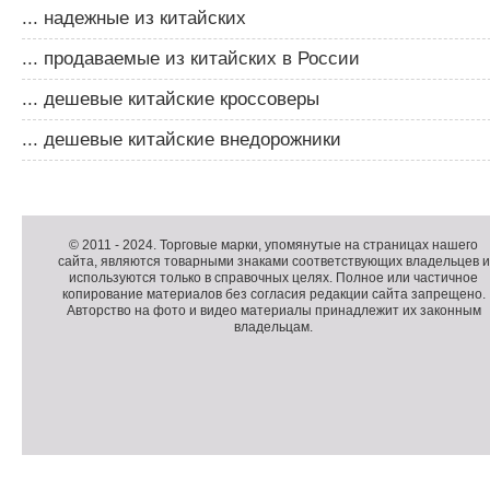
... надежные из китайских
... продаваемые из китайских в России
... дешевые китайские кроссоверы
... дешевые китайские внедорожники
Д
о
Д
п
о
К
© 2011 -
2024
. Торговые марки, упомянутые на страницах нашего
сайта, являются товарными знаками соответствующих владельцев и
о
п
о
используются только в справочных целях. Полное или частичное
л
о
п
копирование материалов без согласия редакции сайта запрещено.
н
л
и
Авторство на фото и видео материалы принадлежит их законным
владельцам.
и
н
р
т
и
а
е
т
й
л
е
т
ь
л
н
ь
о
н
е
а