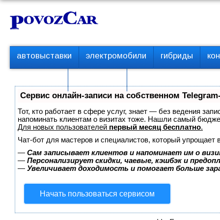
Перейти
К
к
о
контенту
н
т
П
автовыставки
электромобили
гибриды
ко
е
е
р
н
с пробегом
технологии
в
т
о
Сервис онлайн-записи на собственном Telegram
е
м
Тот, кто работает в сфере услуг, знает — без ведения запи
е
напоминать клиентам о визитах тоже. Нашли самый бюдж
Для новых пользователей
первый месяц бесплатно
.
н
ю
Чат-бот для мастеров и специалистов, который упрощает 
—
Сам записывает клиентов и напоминает им о визи
—
Персонализирует скидки, чаевые, кэшбэк и предоп
—
Увеличивает доходимость и помогает больше за
Начать пользоваться сервисом