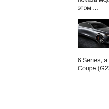
этом ...
6 Series, 
Coupe (G22
Н
а
в
и