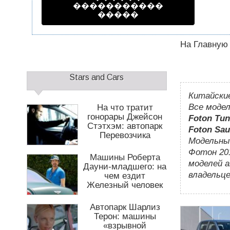
1
2
�����������
�����
На Главную
Д
о
С
п
Stars and Cars
а
о
Китайские
й
л
д
Все модел
На что тратит
н
б
гонорары Джейсон
Foton Tun
и
Стэтхэм: автопарк
а
т
Foton Sa
Перевозчика
р
е
Модельны
1
л
Фотон 201
Машины Роберта
ь
моделей 
Дауни-младшего: на
н
владельце
чем ездит
о
Железный человек
е
м
Автопарк Шарлиз
е
Терон: машины
н
«взрывной