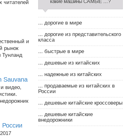
какие машины САМЫЕ ...?
х читателей
... дорогие в мире
... дорогие из представительского
класса
чественный и
й рынок
... быстрые в мире
н Тунланд
... дешевые из китайских
... надежные из китайских
n Sauvana
... продаваемые из китайских в
 и видео,
России
истики.
внедорожник
... дешевые китайские кроссоверы
... дешевые китайские
внедорожники
в России
-2017