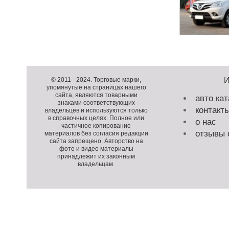
Д
о
К
© 2011 -
2024
. Торговые марки,
упомянутые на страницах нашего
п
о
сайта, являются товарными
авто кат
о
п
знаками соответствующих
контакт
л
и
владельцев и используются только
в справочных целях. Полное или
н
р
о нас
частичное копирование
и
а
отзывы 
материалов без согласия редакции
т
й
сайта запрещено. Авторство на
фото и видео материалы
е
т
принадлежит их законным
л
владельцам.
ь
н
а
я
П
и
о
С
н