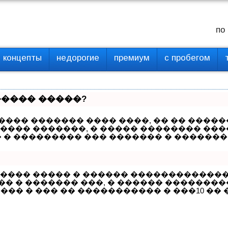
по
концепты
недорогие
премиум
с пробегом
����� �����?
��� ������� ���� ����, �� �� �����
����� �������, � ����� �������� ��
� ��������� ��� ������� � �������
����� ����� � ������ ������������
�� � ������� ���, � ������ �������
��� � ��� �� ����������� � ���10 �� 