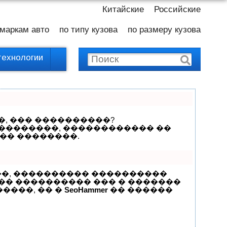
Китайские
Российские
 маркам авто
по типу кузова
по размеру кузова
технологии
�, ��� ����������?
���������, ������������ ��
�� ��������.
��, ���������� ����������
��� ���������� ��� � �������
�����, �� �
SeoHammer
�� ������