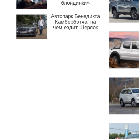
ю
блондинки»
Автопарк Бенедикта
Камбербэтча: на
чем ездит Шерлок