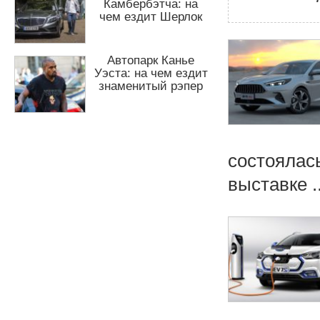
Камбербэтча: на
н
чем ездит Шерлок
ю
Автопарк Канье
Уэста: на чем ездит
знаменитый рэпер
состоялас
выставке ..