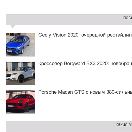
а
в
и
С
г
пос
а
а
й
ц
д
Geely Vision 2020: очередной рестайли
и
б
я
а
п
р
о
2
з
Кроссовер Borgward BX3 2020: новобра
а
п
и
с
я
Porsche Macan GTS с новым 380-сильн
м
какие 