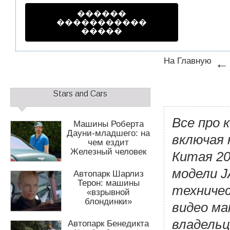
1
2
������
�����������
�����
На Главную
Д
о
С
п
Stars and Cars
а
о
й
л
Все про 
д
Машины Роберта
н
б
Дауни-младшего: на
и
включая
чем ездит
а
т
Железный человек
р
Китая 20
е
1
л
модели J
Автопарк Шарлиз
ь
Терон: машины
н
техничес
«взрывной
о
блондинки»
видео ма
е
м
владельц
Автопарк Бенедикта
е