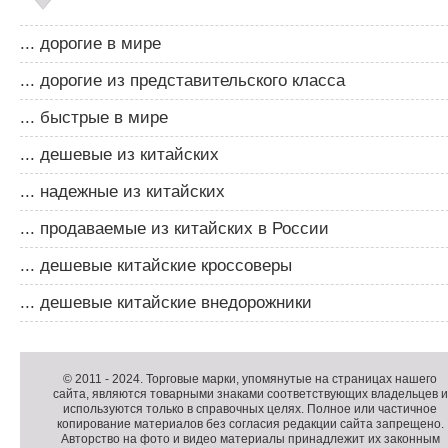
... дорогие в мире
... дорогие из представительского класса
... быстрые в мире
... дешевые из китайских
... надежные из китайских
... продаваемые из китайских в России
... дешевые китайские кроссоверы
... дешевые китайские внедорожники
Д
о
К
© 2011 -
2024
. Торговые марки, упомянутые на страницах нашего
сайта, являются товарными знаками соответствующих владельцев и
п
о
используются только в справочных целях. Полное или частичное
о
п
копирование материалов без согласия редакции сайта запрещено.
л
и
Авторство на фото и видео материалы принадлежит их законным