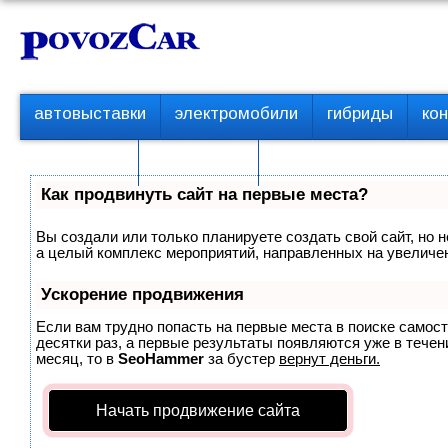
Перейти
К
к
о
контенту
н
т
П
автовыставки
электромобили
гибриды
ко
е
е
р
н
с пробегом
технологии
в
т
о
Как продвинуть сайт на первые места?
е
м
Вы создали или только планируете создать свой сайт, но н
е
а целый комплекс мероприятий, направленных на увеличен
н
ю
Ускорение продвижения
Если вам трудно попасть на первые места в поиске самос
десятки раз, а первые результаты появляются уже в течени
месяц, то в
SeoHammer
за бустер
вернут деньги.
Начать продвижение сайта