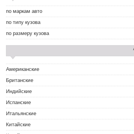
й
ц
д
и
по маркам авто
б
я
а
п
по типу кузова
р
о
2
з
по размеру кузова
а
п
и
с
я
м
Американские
Британские
Индийские
Испанские
Итальянские
Китайские