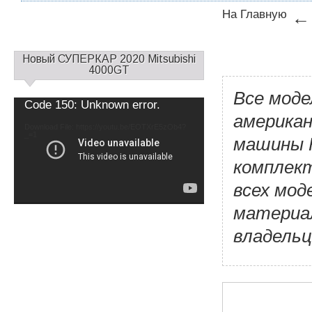
На Главную
С
Новый СУПЕРКАР 2020 Mitsubishi
а
4000GT
й
Все моде
д
Video
Code 150: Unknown error.
б
Player
американ
а
Download File: https://youtu.be/EOTXrE5zOb4?
_=1
р
машины F
1
комплект
всех мод
материа
владельц