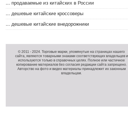
... продаваемые из китайских в России
... дешевые китайские кроссоверы
... дешевые китайские внедорожники
Д
о
Д
п
о
К
© 2011 -
2024
. Торговые марки, упомянутые на страницах нашего
сайта, являются товарными знаками соответствующих владельцев и
о
п
о
используются только в справочных целях. Полное или частичное
л
о
п
копирование материалов без согласия редакции сайта запрещено.
н
л
и
Авторство на фото и видео материалы принадлежит их законным
владельцам.
и
н
р
т
и
а
е
т
й
л
е
т
ь
л
н
ь
о
н
е
а
П
м
я
о
С
е
и