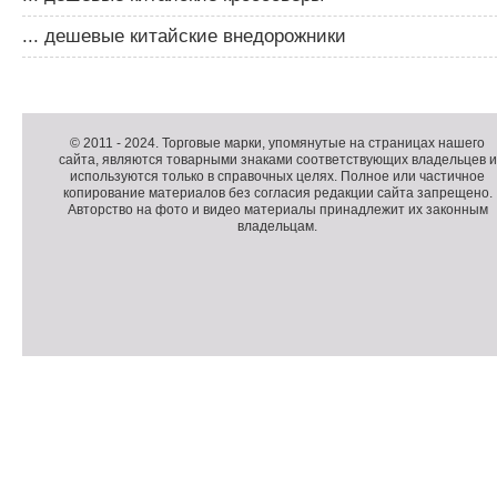
... дешевые китайские внедорожники
Д
о
Д
п
о
К
© 2011 -
2024
. Торговые марки, упомянутые на страницах нашего
сайта, являются товарными знаками соответствующих владельцев и
о
п
о
используются только в справочных целях. Полное или частичное
л
о
п
копирование материалов без согласия редакции сайта запрещено.
н
л
и
Авторство на фото и видео материалы принадлежит их законным
владельцам.
и
н
р
т
и
а
е
т
й
л
е
т
ь
л
н
ь
о
н
е
а
П
м
я
о
С
е
и
д
ч
н
н
в
е
ю
ф
а
т