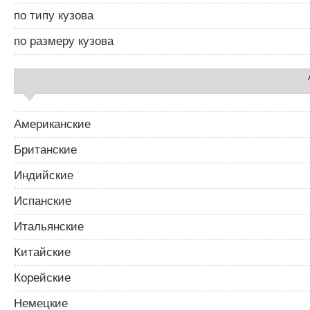
а
п
по типу кузова
р
о
2
з
по размеру кузова
а
п
и
с
я
м
Американские
Британские
Индийские
Испанские
Итальянские
Китайские
Корейские
Немецкие