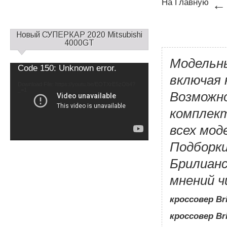
На Главную
С
Новый СУПЕРКАР 2020 Mitsubishi
а
4000GT
й
Модельны
д
Video
Code 150: Unknown error.
б
Player
включая 
а
Download File: https://youtu.be/EOTXrE5zOb4?
_=1
р
Возможно
1
комплект
всех мод
Подборк
Брилианс
мнений 
кроссовер Bri
кроссовер Bri