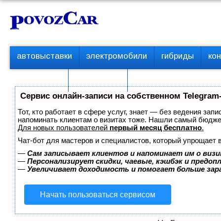
Перейти
К
к
о
контенту
н
т
П
автовыставки
электромобили
гибриды
ко
е
е
р
н
с пробегом
технологии
в
т
о
Сервис онлайн-записи на собственном Telegram
е
м
Тот, кто работает в сфере услуг, знает — без ведения запи
е
напоминать клиентам о визитах тоже. Нашли самый бюдж
Для новых пользователей
первый месяц бесплатно
.
н
ю
Чат-бот для мастеров и специалистов, который упрощает 
—
Сам записывает клиентов и напоминает им о визи
—
Персонализирует скидки, чаевые, кэшбэк и предоп
—
Увеличивает доходимость и помогает больше за
Начать пользоваться сервисом