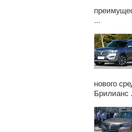
преимущес
...
нового сре
Брилианс .