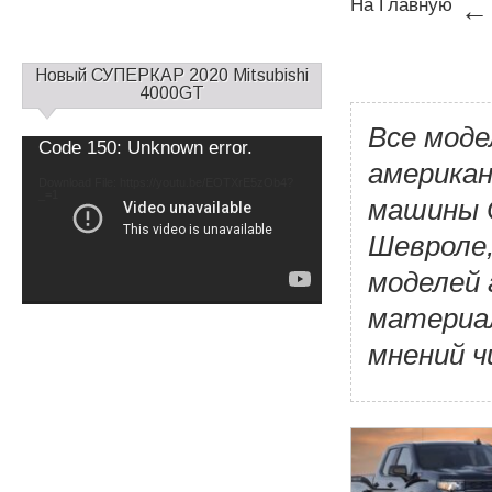
На Главную
С
Новый СУПЕРКАР 2020 Mitsubishi
а
4000GT
й
Все мод
д
Video
Code 150: Unknown error.
б
Player
американ
а
Download File: https://youtu.be/EOTXrE5zOb4?
_=1
р
машины C
1
Шевроле,
моделей 
материал
мнений 