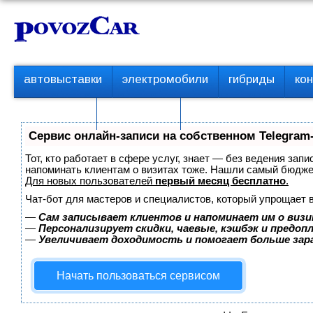
Перейти
К
к
о
контенту
н
т
П
автовыставки
электромобили
гибриды
ко
е
е
р
н
с пробегом
технологии
в
т
о
Сервис онлайн-записи на собственном Telegram
е
м
Тот, кто работает в сфере услуг, знает — без ведения запи
е
напоминать клиентам о визитах тоже. Нашли самый бюдж
Для новых пользователей
первый месяц бесплатно
.
н
ю
Чат-бот для мастеров и специалистов, который упрощает 
—
Сам записывает клиентов и напоминает им о визи
—
Персонализирует скидки, чаевые, кэшбэк и предоп
—
Увеличивает доходимость и помогает больше за
Начать пользоваться сервисом