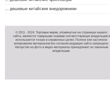
... дешевые китайские внедорожники
Д
о
Д
п
о
К
© 2011 -
2024
. Торговые марки, упомянутые на страницах нашего
сайта, являются товарными знаками соответствующих владельцев и
о
п
о
используются только в справочных целях. Полное или частичное
л
о
п
копирование материалов без согласия редакции сайта запрещено.
н
л
и
Авторство на фото и видео материалы принадлежит их законным
владельцам.
и
н
р
т
и
а
е
т
й
л
е
т
ь
л
н
ь
о
н
е
а
П
м
я
о
С
е
и
д
ч
н
н
в
е
ю
ф
а