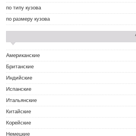
я
а
п
по типу кузова
р
о
2
з
по размеру кузова
а
п
и
с
я
м
Американские
Британские
Индийские
Испанские
Итальянские
Китайские
Корейские
Немецкие