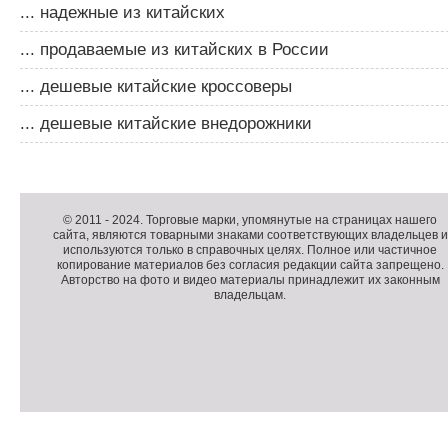
... надежные из китайских
... продаваемые из китайских в России
... дешевые китайские кроссоверы
... дешевые китайские внедорожники
Д
о
Д
п
о
К
© 2011 -
2024
. Торговые марки, упомянутые на страницах нашего
сайта, являются товарными знаками соответствующих владельцев и
о
п
о
используются только в справочных целях. Полное или частичное
л
о
п
копирование материалов без согласия редакции сайта запрещено.
н
л
и
Авторство на фото и видео материалы принадлежит их законным
владельцам.
и
н
р
т
и
а
е
т
й
л
е
т
ь
л
н
ь
о
н
е
а