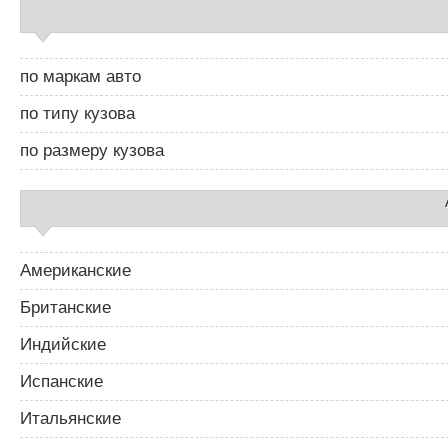
С
г
а
а
й
ц
д
и
по маркам авто
б
я
а
п
по типу кузова
р
о
2
з
по размеру кузова
а
п
и
с
я
м
Американские
Британские
Индийские
Испанские
Итальянские