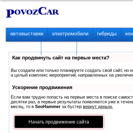
Перейти
К
к
о
контенту
н
т
П
автовыставки
электромобили
гибриды
ко
е
е
р
н
с пробегом
технологии
в
т
о
Как продвинуть сайт на первые места?
е
м
Вы создали или только планируете создать свой сайт, но н
е
а целый комплекс мероприятий, направленных на увеличен
н
ю
Ускорение продвижения
Если вам трудно попасть на первые места в поиске самос
десятки раз, а первые результаты появляются уже в течени
месяц, то в
SeoHammer
за бустер
вернут деньги.
Начать продвижение сайта