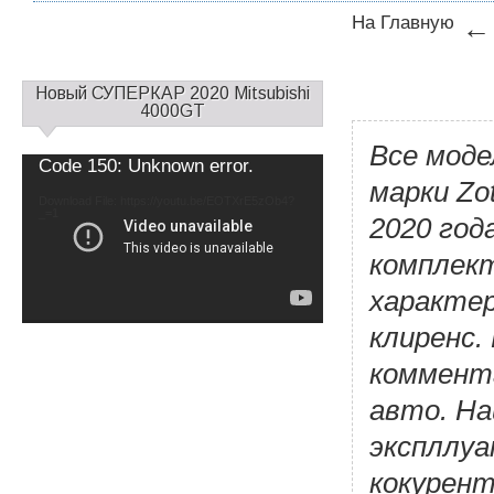
На Главную
С
Новый СУПЕРКАР 2020 Mitsubishi
а
4000GT
й
Все моде
д
Video
Code 150: Unknown error.
б
Player
марки Zo
а
Download File: https://youtu.be/EOTXrE5zOb4?
_=1
р
2020 год
1
комплект
характер
клиренс.
коммент
авто. Н
экспллуа
кокурент